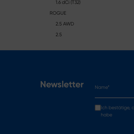
1.6 dCi (T32)
ROGUE
2.5 AWD
2.5
Name*
Newsletter
Ich bestätige,
habe