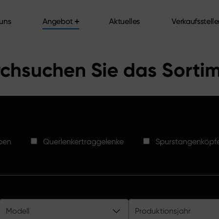
uns
Angebot
Aktuelles
Verkaufsstell
uns
Angebot
Aktuelles
Verkaufsstell
chsuchen Sie das Sorti
ben
Querlenkertraggelenke
Spurstangenköpf
Modell
Produktionsjahr