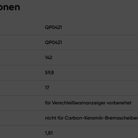
ionen
QP0421
QP0421
142
59,8
17
für Verschleißwarnanzeiger vorbereitet
nicht für Carbon-Keramik-Bremsscheibe
1,81