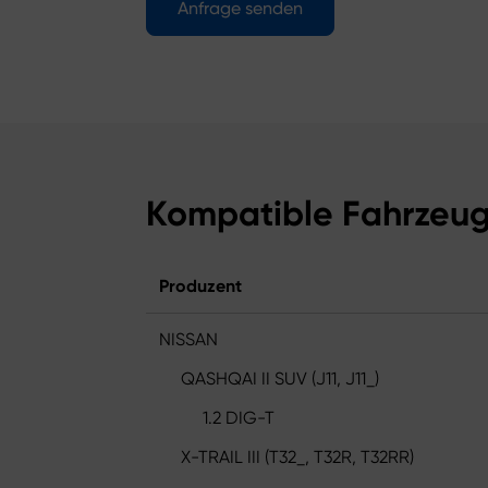
Anfrage senden
Kompatible Fahrzeu
Produzent
NISSAN
QASHQAI II SUV (J11, J11_)
1.2 DIG-T
X-TRAIL III (T32_, T32R, T32RR)