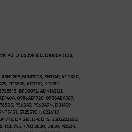
0VK190, D1060VK100, D1060VK10B,
, ASN2259, BPNI1903, SN174P, ACT830,
9, PD3528, KD1357, KD1201,
572551B, BPD2072, ADN142121,
AB1404, 0986AB1920, 0986AB4589,
76505, P56049, P56049N, DB1439,
NT3431, 572551CH, 8226110,
LP1772, DP1316, DP61316, 5502222260,
5, FSL1745, 7703D830, D830, PD534,