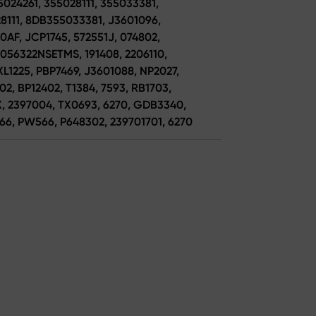
5024261, 355028111, 355033381,
8111, 8DB355033381, J3601096,
0AF, JCP1745, 572551J, 074802,
056322NSETMS, 191408, 2206110,
L1225, PBP7469, J3601088, NP2027,
2, BP12402, T1384, 7593, RB1703,
X, 2397004, TX0693, 6270, GDB3340,
66, PW566, P648302, 239701701, 6270