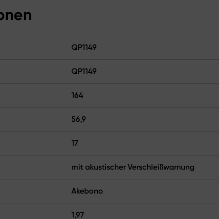
ionen
QP1149
QP1149
164
56,9
17
mit akustischer Verschleißwarnung
Akebono
1,97