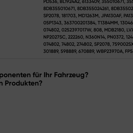
PD536, BL1924A2, 6133409, 355010671, 35
8DB355010671, 8DB355024261, 8DB35502
SP2078, 181703, MD1263M, JPA130AF, PA13
05P1343, 363700201384, T1384MM, 13046
074802, 0252397017W, 808, MDB2180, LVX
NP2027SC, 222260, N360N14, PN0372, 1240
074802, 74802, 274802, SP2078, 759002S
301889, 598889, 670889, WBP23970A, FP5
ponenten für Ihr Fahrzeug?
n Produkten?