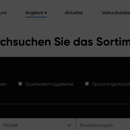
uns
Angebot
Aktuelles
Verkaufsstell
uns
Angebot
Aktuelles
Verkaufsstell
chsuchen Sie das Sorti
ben
Querlenkertraggelenke
Spurstangenköpf
Modell
Produktionsjahr