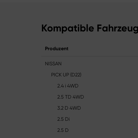
Kompatible Fahrzeu
Produzent
NISSAN
PICK UP (D22)
2.4 i 4WD
2.5 TD 4WD
3.2 D 4WD
2.5 Di
2.5 D