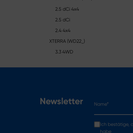
2.5 dCi 4x4
2.5 dCi
2.4 4x4
XTERRA (WD22_)
3.3 4WD
Name*
Newsletter
Ich bestätige,
habe