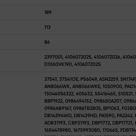
189
113
86
2397001, 4106072025, 410607Z026, 4106
D1060VK190, 410607Z025
37541, 37541OE, P56049, ASN2259, SN174P
AN8066WK, AN8066WKE, 1050900, PAD142
13046056322, 605632, 55416465, 510521, 
BBP1922, 0986494152, 098650A207, 0986
0986AB9167, 0986TB2805, BP1063, F03B0
DB14394WD, DB1439HD, PA1590, PA2242, P
ADB31193, CBP31193, DBP1772, DBP17721, 
1654478980, 1675993080, 170665, FDB174