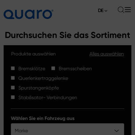
DE
Über uns
Durchsuchen Sie das Sortiment
Angebot
Produkte auswählen
Alles auswählen
Bremsklötze
Aktuelles
Bremsscheiben High Carbon
Bremsklötze
Bremsscheiben
Verkaufsstellen
Querlenkertraggelenke
Spurstangenköpfe
Kontakt
Spurstangenköpfe
Bremsklötze Silver Ceramic
Stabilisator- Verbindungen
Stabilisator-Verbindungen
Bremsscheiben
Wählen Sie ein Fahrzeug aus
Querlenkertraggelenke
Marke