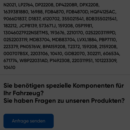
N2021, LP2764, DP22208, DP42208R, DPX2208,
1639381880, 16988, FDB4870, FDB4870D, HQF4125AC,
9066D1837, D1837, 6120702, 355021541, 8DB355021541,
182212, JCP8139, 573671J, 159208, 05P1981,
13046027922NSETMS, 193676, 2210170, 0252203119PD,
0252203119, MDB3704, MDB83704, LVXL1884, PBP7110,
223379, PN0576W, BPA159208, T2372, 159208, 2159208,
000707BSX, 2203106, 10410, GDB2070, 302211, 606534,
671774, WBP22031AD, P1492308, 220311951, 101223309,
10410
Sie benötigen spezielle Komponenten für
Ihr Fahrzeug?
Sie haben Fragen zu unseren Produkten?
Anfrage senden