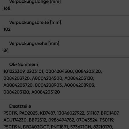
Verpackungslänge [mm]
168
Verpackungsbreite [mm]
102
Verpackungshöhe [mm]
84
OE-Nummern
101223309, 2203101, 0004204500, 0084203120,
0084203720, A0004204500, A0084203120,
A0084203720, 0004208903, A0004208903,
0084203120, A0084203120
Ersatzteile
P50119, PAD2025, KD7487, 13046027922, 511187, BPD1407,
ADU174230, BBP2512, 0986494782, 07D43524, P50119,
P50119N, DB2403GCT, PNT1891, 573671CH, 82210170,