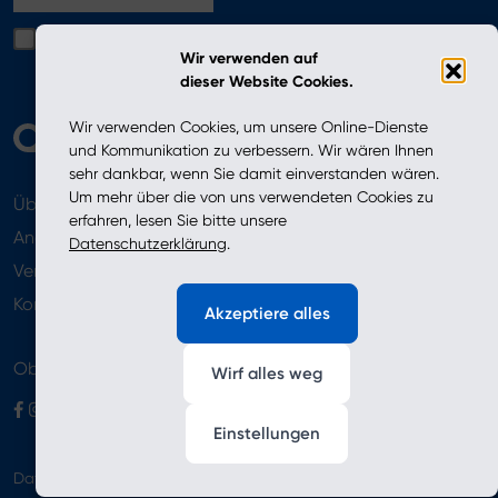
Ich bestätige, dass ich die in der Datenschutzerklärung
Wir verwenden auf
enthaltenen Bedingungen gelesen habe
dieser Website Cookies.
Wir verwenden Cookies, um unsere Online-Dienste
und Kommunikation zu verbessern. Wir wären Ihnen
sehr dankbar, wenn Sie damit einverstanden wären.
Um mehr über die von uns verwendeten Cookies zu
Über uns
Aktuelles
erfahren, lesen Sie bitte unsere
Angebot
Datenschutzerklärung
.
Verkaufsstellen
Newsletter
Kontakt
Akzeptiere alles
Obserwuj nas
Wirf alles weg
Einstellungen
Datenschutzrichtlinie