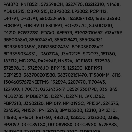
PA1870, PNT8521, 572598CH, 8227470, 82212310, N1468,
ADB01515, CBP01515, DBP2002, LP2002, PCP1112,
DP1791, DP21791, 5502224595, 1623054180, 1635135880,
FDB1891, FDB1891D, FSL1891, HQF2277C, 8330D1210,
D1210, FO932781, PD740, AFP573, B1G12010652, 6134259,
355006861, 355024361, 355028421, 355034331,
8DB355006861, 8DB355024361, 8DB355028421,
8DB355034331, J3602124, J3602125, SP2093, 181760,
182172, MD2274, PA269AF, HN524, JCP1891, 572598J,
572598JC, 572598JD, BP9115, 123200, KBP1991,
05P1258, 363700201580, 363702161470, T1580MM, 6116,
13046057672NSETMS, 192894, 2207470, 1170443,
123400, 1170873, 0252433617, 0252433617PD, 836, 845,
MDB2785, MDB82785, D2274, D2274H, LVXL1362,
PBP7218, J3602120, NP1019, NP1019SC, PF1524, 224575,
224595, PN1524, PN1524S, BPA123200, 12310, BP12310,
T1580, BP1601, RB1760, RB2172, 123200, 2123200, 2385,
SP2093, 001089LSX, 001089BSX, 001089SX, 572598S,
2433603, TX0788, 811013070, 7630, GDB3425,