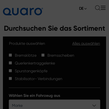
DE
Über uns
Durchsuchen Sie das Sortiment
Angebot
Produkte auswählen
Alles auswählen
Bremsklötze
Aktuelles
Bremsscheiben High Carbon
Bremsklötze
Bremsscheiben
Verkaufsstellen
Querlenkertraggelenke
Spurstangenköpfe
Kontakt
Spurstangenköpfe
Bremsklötze Silver Ceramic
Stabilisator- Verbindungen
Stabilisator-Verbindungen
Bremsscheiben
Wählen Sie ein Fahrzeug aus
Querlenkertraggelenke
Marke