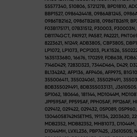
55577340, 510806, 572127B, BPD1810, A
BBP1527, 0986424418, 0986AB1245, 0986
0986TB2162, 0986TB2618, 0986TB2619, B
F03B175171, 07B31512, P30003, P30003N,
DB1174GCT, PA1927, PA587, PA2221, PNT06
8223621, N1249, ADB3805, CBP3805, DBP1
LP1072, LP1073, PCP1203, PLK1526, 55022
1635133680, 16676, 170259, FDB638, FDB
7146D429, 7283D323, 7344D464, D429, D32
BL1342A2, AFP136, AFP406, AFP97S, B1G102
355006411, 355024061, 355029491, 3550
8DB355029491, 8DB355033131, J3610505, 
SP1062, 180646, 181144, MD1044M, MD108
JPP595AF, PP595AF, PPH05AF, PP126AF, H
029412, 029422, 029432, 05P089, 05P96
13046058742NSETMS, 191134, 2203620, 220
MDB2352, MDB82352, MHB1073, D1044M, D
D1044MH, LVXL236, PBP7425, J3610505, NP