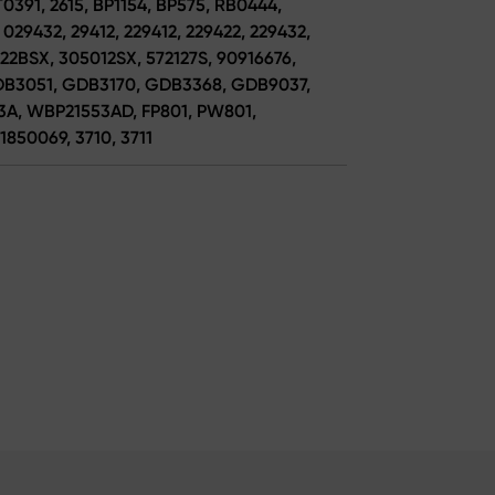
0391, 2615, BP1154, BP575, RB0444,
029432, 29412, 229412, 229422, 229432,
22BSX, 305012SX, 572127S, 90916676,
 GDB3051, GDB3170, GDB3368, GDB9037,
53A, WBP21553AD, FP801, PW801,
1850069, 3710, 3711