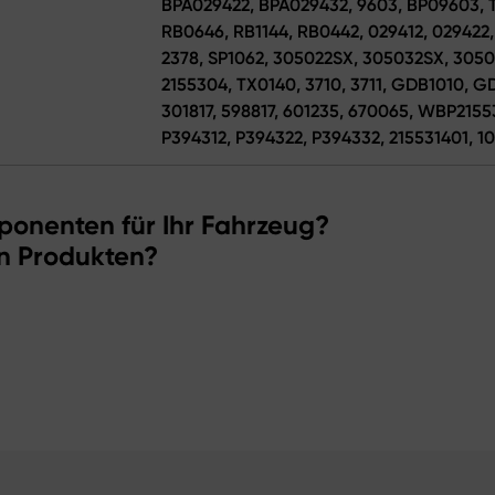
BPA029422, BPA029432, 9603, BP09603, T
RB0646, RB1144, RB0442, 029412, 029422, 
2378, SP1062, 305022SX, 305032SX, 3050
2155304, TX0140, 3710, 3711, GDB1010,
301817, 598817, 601235, 670065, WBP215
P394312, P394322, P394332, 215531401, 10
ponenten für Ihr Fahrzeug?
n Produkten?