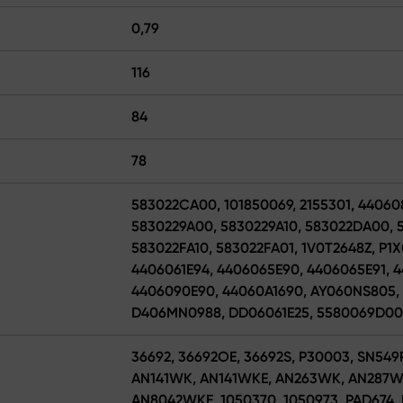
0,79
116
84
78
583022CA00, 101850069, 2155301, 44060
5830229A00, 5830229A10, 583022DA00, 
583022FA10, 583022FA01, 1V0T2648Z, P1
4406061E94, 4406065E90, 4406065E91, 
4406090E90, 44060A1690, AY060NS805,
D406MN0988, DD06061E25, 5580069D00
36692, 36692OE, 36692S, P30003, SN549
AN141WK, AN141WKE, AN263WK, AN287W
AN8042WKE, 1050370, 1050973, PAD674, P