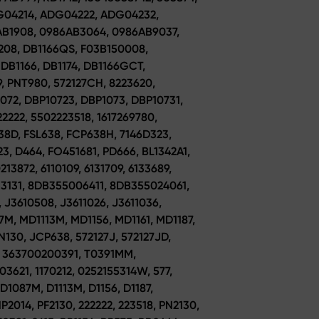
DG04214, ADG04222, ADG04232,
AB1908, 0986AB3064, 0986AB9037,
P208, DB1166QS, F03B150008,
 DB1166, DB1174, DB1166GCT,
9, PNT980, 572127CH, 8223620,
072, DBP10723, DBP1073, DBP10731,
22222, 5502223518, 1617269780,
638D, FSL638, FCP638H, 7146D323,
3, D464, FO451681, PD666, BL1342A1,
13872, 6110109, 6131709, 6133689,
33131, 8DB355006411, 8DB355024061,
J3610508, J3611026, J3611036,
7M, MD1113M, MD1156, MD1161, MD1187,
N130, JCP638, 572127J, 572127JD,
0, 363700200391, T0391MM,
3621, 1170212, 0252155314W, 577,
1087M, D1113M, D1156, D1187,
2014, PF2130, 222222, 223518, PN2130,