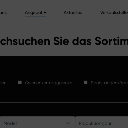
uns
Angebot
Aktuelles
Verkaufsstell
uns
Angebot
Aktuelles
Verkaufsstell
chsuchen Sie das Sorti
ben
Querlenkertraggelenke
Spurstangenköpf
Modell
Produktionsjahr