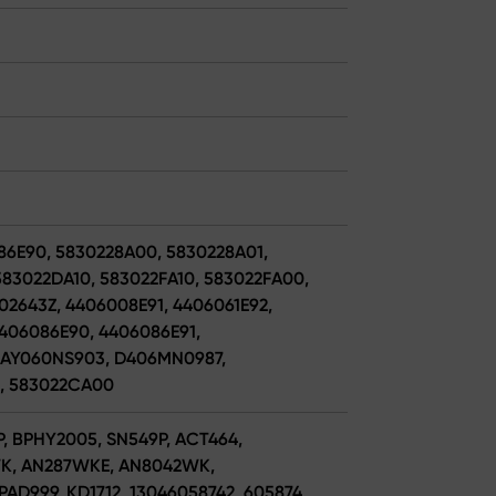
86E90, 5830228A00, 5830228A01,
583022DA10, 583022FA10, 583022FA00,
X02643Z, 4406008E91, 4406061E92,
4406086E90, 4406086E91,
 AY060NS903, D406MN0987,
, 583022CA00
P, BPHY2005, SN549P, ACT464,
K, AN287WKE, AN8042WK,
AD999, KD1712, 13046058742, 605874,