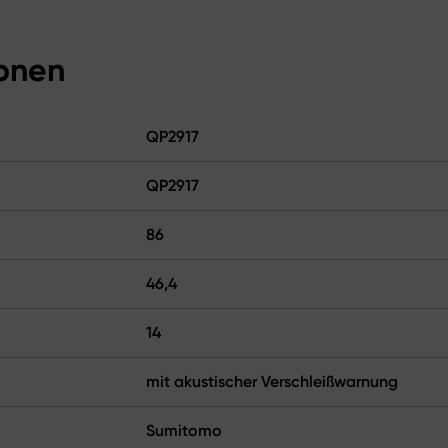
ionen
QP2917
QP2917
86
46,4
14
mit akustischer Verschleißwarnung
Sumitomo