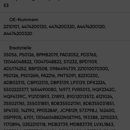
53
OE-Nummern
2210101, 4474200120, 4474200320, A4474200120,
A4474200320
Ersatzteile
35056, P50126, BPMB2019, PAD2052, PD3765,
13046048822, 13047048822, 511232, BPD1109,
ADU174252, BBP2508, 0986494739, 221010070300,
P50126, P50126N, PA2216, PNT5091, 82210230,
ADB02315, CBP02315, DBP3139, LP3139, DPX2224,
5502223377, 1654490080, 16977, FVR5013, HQF2342C,
HQF4139C, 9121D1893, D1893, B1G12013572, 6121024,
355021761, 355031851, 8DB355021761, 8DB355031851,
SP4130, 142192, PP0528AF, JCP8129, 573798J, 162400,
05P1905, 6701, 13046048822NSETMS, 193388, 2210230,
1170894, 0252210118, MDB3739, MDB83739, LVXL1863,