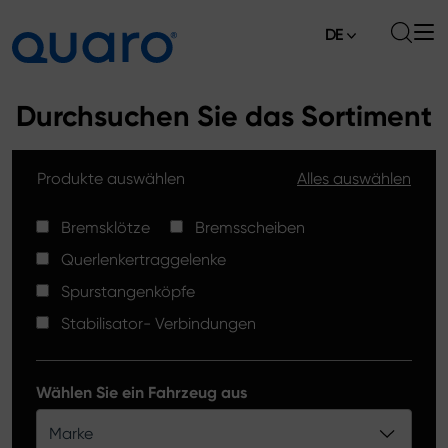
DE
Über uns
Durchsuchen Sie das Sortiment
Angebot
Produkte auswählen
Alles auswählen
Bremsklötze
Aktuelles
Bremsscheiben High Carbon
Bremsklötze
Bremsscheiben
Verkaufsstellen
Querlenkertraggelenke
Spurstangenköpfe
Kontakt
Spurstangenköpfe
Bremsklötze Silver Ceramic
Stabilisator- Verbindungen
Stabilisator-Verbindungen
Bremsscheiben
Wählen Sie ein Fahrzeug aus
Querlenkertraggelenke
Marke