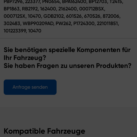
PBP7296, 223377, PN0654, BPA162400, BP12703, T2415,
BP1863, RB2192, 162400, 2162400, 000712BSX,
000712SX, 10470, GDB2102, 601526, 670526, 872006,
302483, WBP90209AD, PW262, P1724300, 221011851,
101223399, 10470
Sie benötigen spezielle Komponenten für
Ihr Fahrzeug?
Sie haben Fragen zu unseren Produkten?
Anfrage senden
Kompatible Fahrzeuge