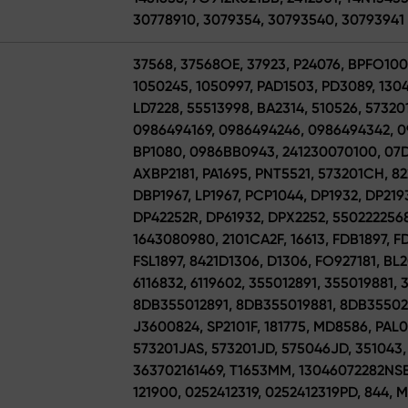
30778910, 3079354, 30793540, 30793941
37568, 37568OE, 37923, P24076, BPFO100
1050245, 1050997, PAD1503, PD3089, 130
LD7228, 55513998, BA2314, 510526, 57320
0986494169, 0986494246, 0986494342, 0
BP1080, 0986BB0943, 241230070100, 07D
AXBP2181, PA1695, PNT5521, 573201CH, 8
DBP1967, LP1967, PCP1044, DP1932, DP219
DP42252R, DP61932, DPX2252, 5502222568
1643080980, 2101CA2F, 16613, FDB1897, 
FSL1897, 8421D1306, D1306, FO927181, BL
6116832, 6119602, 355012891, 355019881,
8DB355012891, 8DB355019881, 8DB35502
J3600824, SP2101F, 181775, MD8586, PAL0
573201JAS, 573201JD, 575046JD, 351043,
363702161469, T1653MM, 13046072282NSET
121900, 0252412319, 0252412319PD, 844,