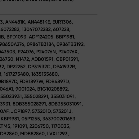
3, AN4481K, AN4481KE, EUR1306,
46072282, 13047072282, 607228,
1B, BPD1093, ADF124205, BBP1981,
98650A276, 0986TB3184, 0986TB3192,
43503, P24076, P24076N, P24076X,
226750, N1472, ADB01591, CBP01591,
32, DP22252, DP31932C, DP41932R,
, 1617275480, 1635135680,
FDB1897D, FDB1897W, FDB4897D,
2046A1, 9001024, B1G10208892,
 355023931, 355028291, 355031091,
3931, 8DB355028291, 8DB355031091,
0AF, JCP1897, 573201D, 573201J,
 KBP1981, 05P1255, 363700201653,
MS, 191091, 2206750, 1170035,
 MDB2860, MDB82860, LVXL1293,