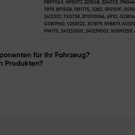
PBP7063, NP5077, 222568, 224033, PN0462
7879, BP1558, RB1775, 3282, SP2101F, 001
2412307, TX0738, 811010556, 6910, GDB
GDB1960, V258123, 301879, 598879, 60121
PW175, 241232001, 241239001, 101591259,
ponenten für Ihr Fahrzeug?
n Produkten?