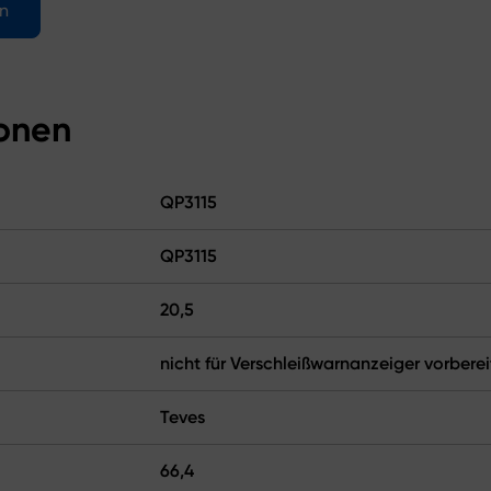
en
ionen
QP3115
QP3115
20,5
nicht für Verschleißwarnanzeiger vorberei
Teves
66,4