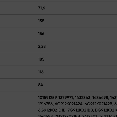
71,6
155
156
2,28
185
116
84
101591259, 1379971, 1432363, 1436498, 143
1916756, 6G912K021A2A, 6G912K021A2B, 
6G912K021D1B, 7G912K021BB, BG912K02
1461658, 7G912K021BB, 2412301, T4N13433