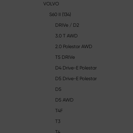
VOLVO
S60 II (134)
DRIVe / D2
3.0 T AWD
2.0 Polestar AWD
T5 DRIVe
D4 Drive-E Polestar
D5 Drive-E Polestar
D5
D5 AWD
T4F
T3
T4