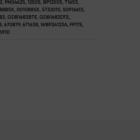
, PN0462S, 12505, BP12505, T1653,
088BSX, 001088SX, 573201S, 50916613,
1683, GDB1683BTE, GDB1683DTE,
8, 670879, 671638, WBP24123A, FP175,
 6910