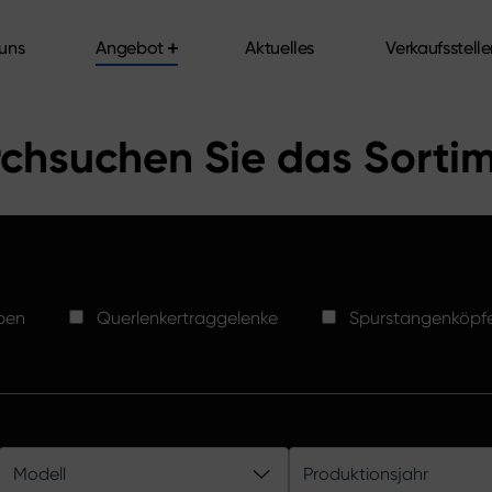
uns
Angebot
Aktuelles
Verkaufsstell
uns
Angebot
Aktuelles
Verkaufsstell
chsuchen Sie das Sorti
ben
Querlenkertraggelenke
Spurstangenköpf
Modell
Produktionsjahr