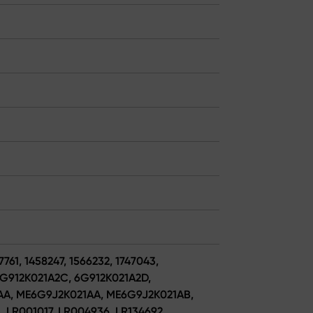
7761, 1458247, 1566232, 1747043,
6G912K021A2C, 6G912K021A2D,
1AA, ME6G9J2K021AA, ME6G9J2K021AB,
, LR001017, LR004936, LR134692,