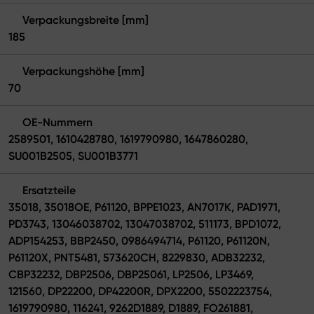
Verpackungsbreite [mm]
185
Verpackungshöhe [mm]
70
OE-Nummern
2589501, 1610428780, 1619790980, 1647860280,
SU001B2505, SU001B3771
Ersatzteile
35018, 35018OE, P61120, BPPE1023, AN7017K, PAD1971,
PD3743, 13046038702, 13047038702, 511173, BPD1072,
ADP154253, BBP2450, 0986494714, P61120, P61120N,
P61120X, PNT5481, 573620CH, 8229830, ADB32232,
CBP32232, DBP2506, DBP25061, LP2506, LP3469,
121560, DP22200, DP42200R, DPX2200, 5502223754,
1619790980, 116241, 9262D1889, D1889, FO261881,