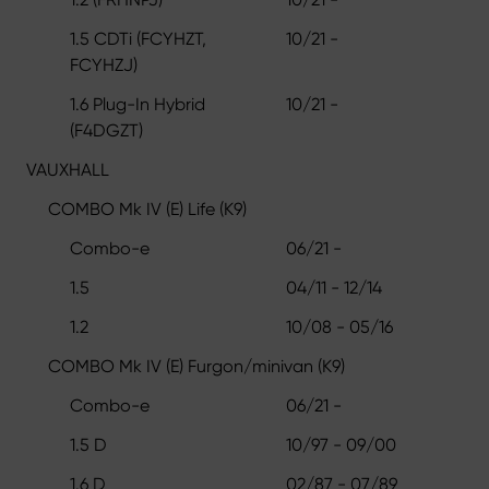
1.5 CDTi (FCYHZT,
10/21 -
FCYHZJ)
1.6 Plug-In Hybrid
10/21 -
(F4DGZT)
VAUXHALL
COMBO Mk IV (E) Life (K9)
Combo-e
06/21 -
1.5
04/11 - 12/14
1.2
10/08 - 05/16
COMBO Mk IV (E) Furgon/minivan (K9)
Combo-e
06/21 -
1.5 D
10/97 - 09/00
1.6 D
02/87 - 07/89