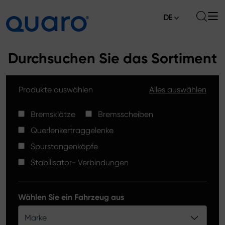
DE
Über uns
Durchsuchen Sie das Sortiment
Angebot
Produkte auswählen
Alles auswählen
Bremsklötze
Aktuelles
Bremsscheiben High Carbon
Bremsklötze
Bremsscheiben
Verkaufsstellen
Querlenkertraggelenke
Spurstangenköpfe
Kontakt
Spurstangenköpfe
Bremsklötze Silver Ceramic
Stabilisator- Verbindungen
Stabilisator-Verbindungen
Bremsscheiben
Wählen Sie ein Fahrzeug aus
Querlenkertraggelenke
Marke