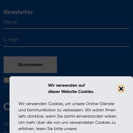
Newsletter
Name*
E-Mail*
Ich bestätige, dass ich die in der Datenschutzerklärung
Wir verwenden auf
enthaltenen Bedingungen gelesen habe
dieser Website Cookies.
Wir verwenden Cookies, um unsere Online-Dienste
und Kommunikation zu verbessern. Wir wären Ihnen
sehr dankbar, wenn Sie damit einverstanden wären.
Um mehr über die von uns verwendeten Cookies zu
Über uns
Aktuelles
erfahren, lesen Sie bitte unsere