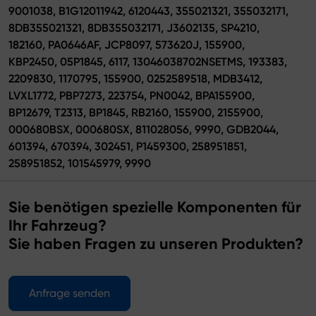
9001038, B1G12011942, 6120443, 355021321, 355032171,
8DB355021321, 8DB355032171, J3602135, SP4210,
182160, PA0646AF, JCP8097, 573620J, 155900,
KBP2450, 05P1845, 6117, 13046038702NSETMS, 193383,
2209830, 1170795, 155900, 0252589518, MDB3412,
LVXL1772, PBP7273, 223754, PN0042, BPA155900,
BP12679, T2313, BP1845, RB2160, 155900, 2155900,
000680BSX, 000680SX, 811028056, 9990, GDB2044,
601394, 670394, 302451, P1459300, 258951851,
258951852, 101545979, 9990
Sie benötigen spezielle Komponenten für
Ihr Fahrzeug?
Sie haben Fragen zu unseren Produkten?
Anfrage senden