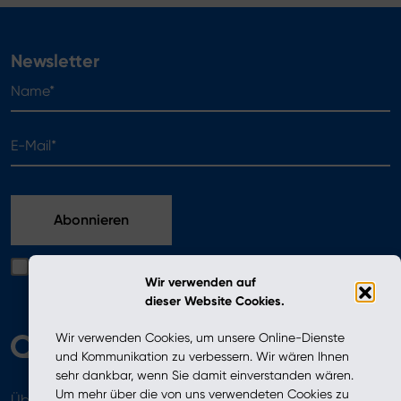
Newsletter
Name*
E-Mail*
Ich bestätige, dass ich die in der Datenschutzerklärung
Wir verwenden auf
enthaltenen Bedingungen gelesen habe
dieser Website Cookies.
Wir verwenden Cookies, um unsere Online-Dienste
und Kommunikation zu verbessern. Wir wären Ihnen
sehr dankbar, wenn Sie damit einverstanden wären.
Um mehr über die von uns verwendeten Cookies zu
Über uns
Aktuelles