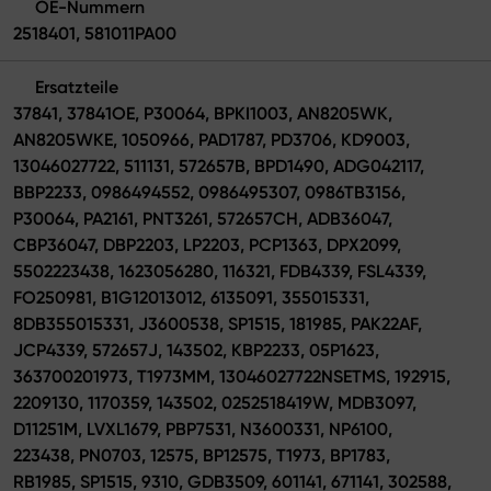
OE-Nummern
2518401, 581011PA00
Ersatzteile
37841, 37841OE, P30064, BPKI1003, AN8205WK,
AN8205WKE, 1050966, PAD1787, PD3706, KD9003,
13046027722, 511131, 572657B, BPD1490, ADG042117,
BBP2233, 0986494552, 0986495307, 0986TB3156,
P30064, PA2161, PNT3261, 572657CH, ADB36047,
CBP36047, DBP2203, LP2203, PCP1363, DPX2099,
5502223438, 1623056280, 116321, FDB4339, FSL4339,
FO250981, B1G12013012, 6135091, 355015331,
8DB355015331, J3600538, SP1515, 181985, PAK22AF,
JCP4339, 572657J, 143502, KBP2233, 05P1623,
363700201973, T1973MM, 13046027722NSETMS, 192915,
2209130, 1170359, 143502, 0252518419W, MDB3097,
D11251M, LVXL1679, PBP7531, N3600331, NP6100,
223438, PN0703, 12575, BP12575, T1973, BP1783,
RB1985, SP1515, 9310, GDB3509, 601141, 671141, 302588,