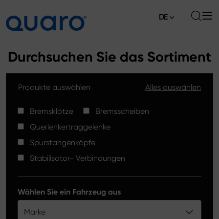
DE
Über uns
Durchsuchen Sie das Sortiment
Angebot
Produkte auswählen
Alles auswählen
Bremsklötze
Aktuelles
Bremsscheiben High Carbon
Bremsklötze
Bremsscheiben
Verkaufsstellen
Querlenkertraggelenke
Spurstangenköpfe
Kontakt
Spurstangenköpfe
Bremsklötze Silver Ceramic
Stabilisator- Verbindungen
Stabilisator-Verbindungen
Bremsscheiben
Wählen Sie ein Fahrzeug aus
Querlenkertraggelenke
Marke