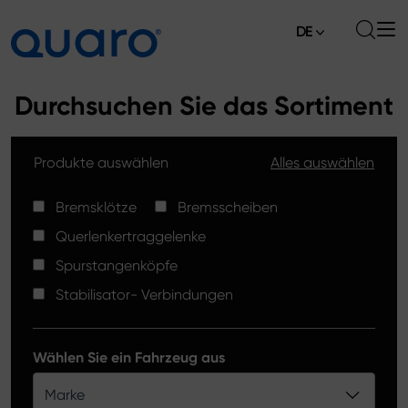
DE
Über uns
Durchsuchen Sie das Sortiment
Angebot
Produkte auswählen
Alles auswählen
Bremsklötze
Aktuelles
Bremsscheiben High Carbon
Bremsklötze
Bremsscheiben
Verkaufsstellen
Querlenkertraggelenke
Spurstangenköpfe
Kontakt
Spurstangenköpfe
Bremsklötze Silver Ceramic
Stabilisator- Verbindungen
Stabilisator-Verbindungen
Bremsscheiben
Wählen Sie ein Fahrzeug aus
Querlenkertraggelenke
Marke