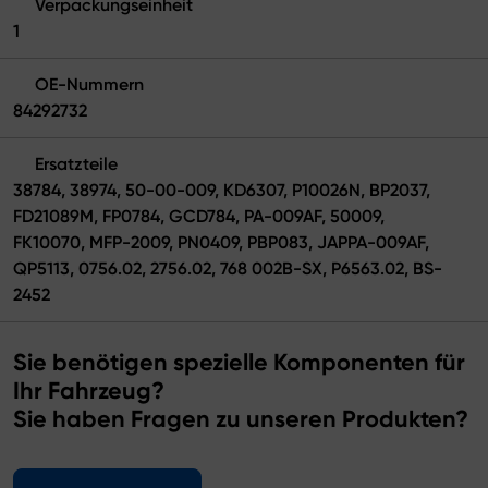
Verpackungseinheit
1
OE-Nummern
84292732
Ersatzteile
38784, 38974, 50-00-009, KD6307, P10026N, BP2037,
FD21089M, FP0784, GCD784, PA-009AF, 50009,
FK10070, MFP-2009, PN0409, PBP083, JAPPA-009AF,
QP5113, 0756.02, 2756.02, 768 002B-SX, P6563.02, BS-
2452
Sie benötigen spezielle Komponenten für
Ihr Fahrzeug?
Sie haben Fragen zu unseren Produkten?