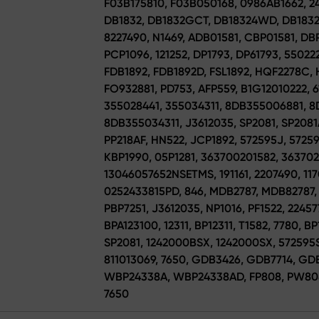
F03B175810, F03B050168, 0986AB1662, 2
DB1832, DB1832GCT, DB18324WD, DB1832E
8227490, N1469, ADB01581, CBP01581, D
PCP1096, 121252, DP1793, DP61793, 55022
FDB1892, FDB1892D, FSL1892, HQF2278C, 
FO932881, PD753, AFP559, B1G12010222, 
355028441, 355034311, 8DB355006881, 
8DB355034311, J3612035, SP2081, SP2081A
PP218AF, HN522, JCP1892, 572595J, 5725
KBP1990, 05P1281, 363700201582, 363702
13046057652NSETMS, 191161, 2207490, 117
0252433815PD, 846, MDB2787, MDB82787, 
PBP7251, J3612035, NP1016, PF1522, 22457
BPA123100, 12311, BP12311, T1582, 7780, BP
SP2081, 1242000BSX, 1242000SX, 572595S
811013069, 7650, GDB3426, GDB7714, GDB9
WBP24338A, WBP24338AD, FP808, PW808, 
7650