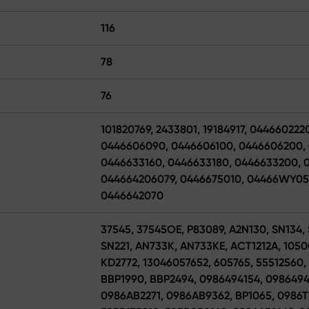
116
78
76
101820769, 2433801, 19184917, 04466022
0446606090, 0446606100, 0446606200, 
0446633160, 0446633180, 0446633200, 
044664206079, 0446675010, 04466WY05
0446642070
37545, 37545OE, P83089, A2N130, SN134,
SN221, AN733K, AN733KE, ACT1212A, 1050
KD2772, 13046057652, 605765, 55512560,
BBP1990, BBP2494, 0986494154, 098649
0986AB2271, 0986AB9362, BP1065, 0986T