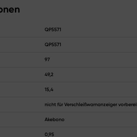
ionen
QP5571
QP5571
97
49,2
15,4
nicht für Verschleißwarnanzeiger vorberei
Akebono
0,95