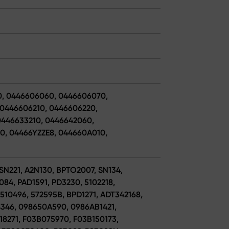
20, 0446606060, 0446606070,
0446606210, 0446606220,
0446633210, 0446642060,
0, 04466YZZE8, 044660A010,
 SN221, A2N130, BPTO2007, SN134,
084, PAD1591, PD3230, 5102218,
 510496, 572595B, BPD1271, ADT342168,
4346, 098650A590, 0986AB1421,
18271, F03B075970, F03B150173,