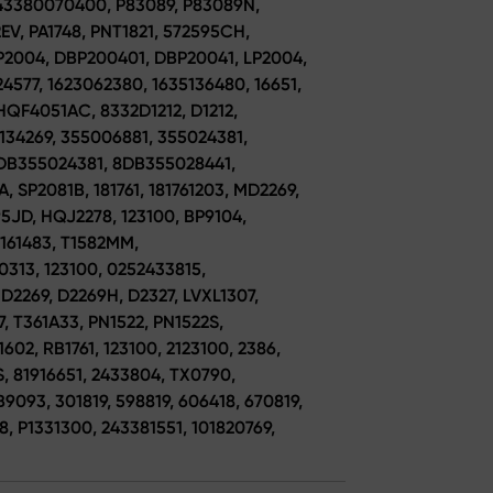
43380070400, P83089, P83089N,
V, PA1748, PNT1821, 572595CH,
BP2004, DBP200401, DBP20041, LP2004,
24577, 1623062380, 1635136480, 16651,
HQF4051AC, 8332D1212, D1212,
6134269, 355006881, 355024381,
8DB355024381, 8DB355028441,
, SP2081B, 181761, 181761203, MD2269,
95JD, HQJ2278, 123100, BP9104,
161483, T1582MM,
0313, 123100, 0252433815,
D2269, D2269H, D2327, LVXL1307,
7, T361A33, PN1522, PN1522S,
1602, RB1761, 123100, 2123100, 2386,
, 81916651, 2433804, TX0790,
093, 301819, 598819, 606418, 670819,
P1331300, 243381551, 101820769,