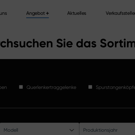
uns
Angebot
Aktuelles
Verkaufsstell
uns
Angebot
Aktuelles
Verkaufsstell
chsuchen Sie das Sorti
ben
Querlenkertraggelenke
Spurstangenköpf
Modell
Produktionsjahr