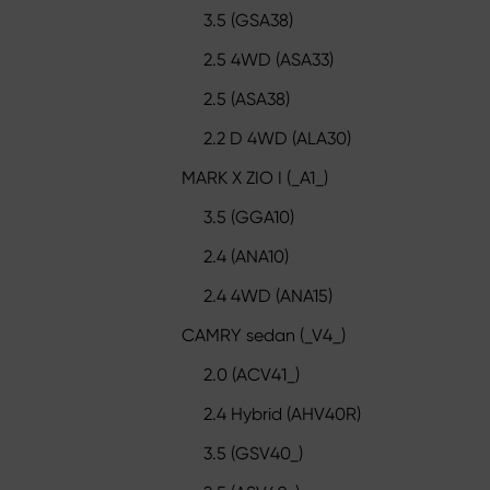
3.5 (GSA38)
2.5 4WD (ASA33)
2.5 (ASA38)
2.2 D 4WD (ALA30)
MARK X ZIO I (_A1_)
3.5 (GGA10)
2.4 (ANA10)
2.4 4WD (ANA15)
CAMRY sedan (_V4_)
2.0 (ACV41_)
2.4 Hybrid (AHV40R)
3.5 (GSV40_)