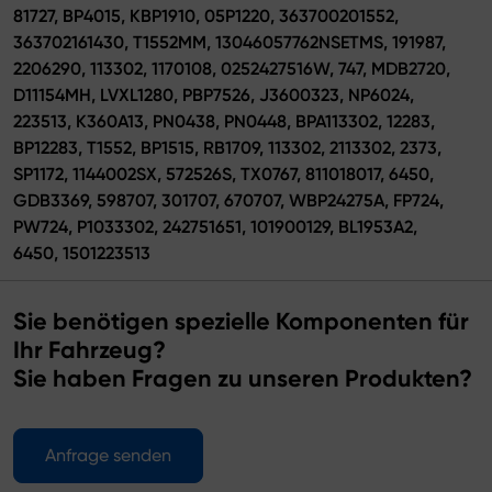
81727, BP4015, KBP1910, 05P1220, 363700201552,
363702161430, T1552MM, 13046057762NSETMS, 191987,
2206290, 113302, 1170108, 0252427516W, 747, MDB2720,
D11154MH, LVXL1280, PBP7526, J3600323, NP6024,
223513, K360A13, PN0438, PN0448, BPA113302, 12283,
BP12283, T1552, BP1515, RB1709, 113302, 2113302, 2373,
SP1172, 1144002SX, 572526S, TX0767, 811018017, 6450,
GDB3369, 598707, 301707, 670707, WBP24275A, FP724,
PW724, P1033302, 242751651, 101900129, BL1953A2,
6450, 1501223513
Sie benötigen spezielle Komponenten für
Ihr Fahrzeug?
Sie haben Fragen zu unseren Produkten?
Anfrage senden