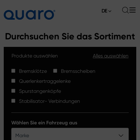
DE
Über uns
Durchsuchen Sie das Sortiment
Angebot
Produkte auswählen
Alles auswählen
Bremsklötze
Aktuelles
Bremsscheiben High Carbon
Bremsklötze
Bremsscheiben
Verkaufsstellen
Querlenkertraggelenke
Spurstangenköpfe
Kontakt
Spurstangenköpfe
Bremsklötze Silver Ceramic
Stabilisator- Verbindungen
Stabilisator-Verbindungen
Bremsscheiben
Wählen Sie ein Fahrzeug aus
Querlenkertraggelenke
Marke