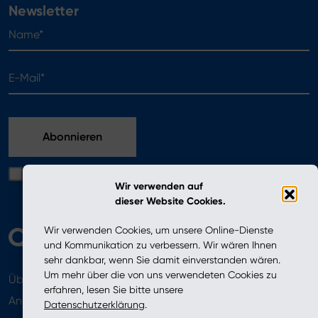
Newsletter
Name*
E-Mail*
Ich bestätige, dass ich die in der Datenschutzerklärung
Wir verwenden auf
enthaltenen Bedingungen gelesen habe
dieser Website Cookies.
Wir verwenden Cookies, um unsere Online-Dienste
und Kommunikation zu verbessern. Wir wären Ihnen
sehr dankbar, wenn Sie damit einverstanden wären.
Um mehr über die von uns verwendeten Cookies zu
Über uns
Aktuelles
erfahren, lesen Sie bitte unsere
Angebot
Datenschutzerklärung
.