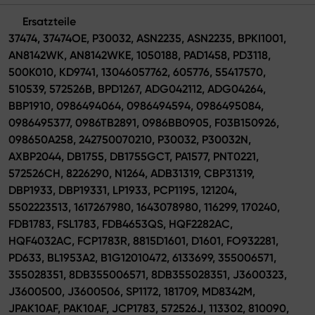
Ersatzteile
37474, 37474OE, P30032, ASN2235, ASN2235, BPKI1001,
AN8142WK, AN8142WKE, 1050188, PAD1458, PD3118,
500K010, KD9741, 13046057762, 605776, 55417570,
510539, 572526B, BPD1267, ADG042112, ADG04264,
BBP1910, 0986494064, 0986494594, 0986495084,
0986495377, 0986TB2891, 0986BB0905, F03B150926,
098650A258, 242750070210, P30032, P30032N,
AXBP2044, DB1755, DB1755GCT, PA1577, PNT0221,
572526CH, 8226290, N1264, ADB31319, CBP31319,
DBP1933, DBP19331, LP1933, PCP1195, 121204,
5502223513, 1617267980, 1643078980, 116299, 170240,
FDB1783, FSL1783, FDB4653QS, HQF2282AC,
HQF4032AC, FCP1783R, 8815D1601, D1601, FO932281,
PD633, BL1953A2, B1G12010472, 6133699, 355006571,
355028351, 8DB355006571, 8DB355028351, J3600323,
J3600500, J3600506, SP1172, 181709, MD8342M,
JPAK10AF, PAK10AF, JCP1783, 572526J, 113302, 810090,