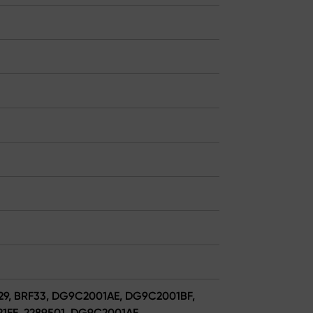
01729, BRF33, DG9C2001AE, DG9C2001BF,
EE, 2289501, DG9C2001AF,