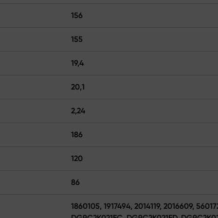
156
155
19,4
20,1
2,24
186
120
86
1860105, 1917494, 2014119, 2016609, 56
DG9C2K021EC, DG9C2K021ED, DG9C2K021