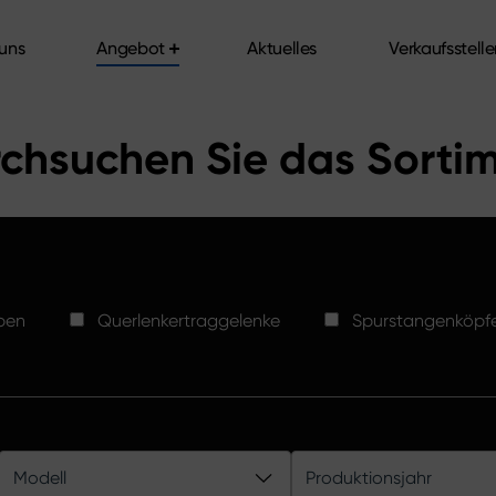
uns
Angebot
Aktuelles
Verkaufsstell
uns
Angebot
Aktuelles
Verkaufsstell
chsuchen Sie das Sorti
ben
Querlenkertraggelenke
Spurstangenköpf
Modell
Produktionsjahr