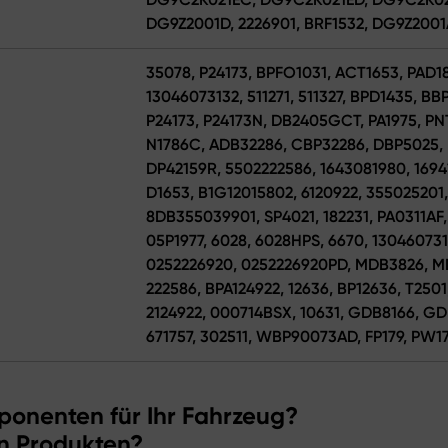
DG9Z2001D, 2226901, BRF1532, DG9Z200
35078, P24173, BPFO1031, ACT1653, PAD1
13046073132, 511271, 511327, BPD1435, B
P24173, P24173N, DB2405GCT, PA1975, PNT
N1786C, ADB32286, CBP32286, DBP5025, D
DP42159R, 5502222586, 1643081980, 1694
D1653, B1G12015802, 6120922, 355025201
8DB355039901, SP4021, 182231, PA0311AF,
05P1977, 6028, 6028HPS, 6670, 13046073
0252226920, 0252226920PD, MDB3826, MD
222586, BPA124922, 12636, BP12636, T2501,
2124922, 000714BSX, 10631, GDB8166, GD
671757, 302511, WBP90073AD, FP179, PW17
ponenten für Ihr Fahrzeug?
n Produkten?