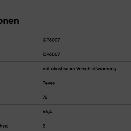
ionen
QP6007
QP6007
mit akustischer Verschleißwarnung
Teves
76
66,4
hse]
2