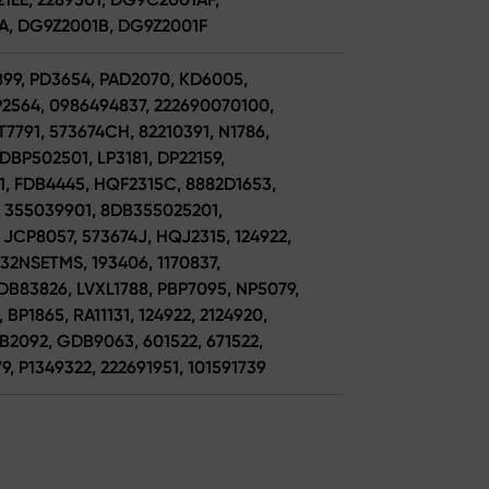
1A, DG9Z2001B, DG9Z2001F
899, PD3654, PAD2070, KD6005,
BP2564, 0986494837, 222690070100,
7791, 573674CH, 82210391, N1786,
BP502501, LP3181, DP22159,
1, FDB4445, HQF2315C, 8882D1653,
, 355039901, 8DB355025201,
 JCP8057, 573674J, HQJ2315, 124922,
132NSETMS, 193406, 1170837,
B83826, LVXL1788, PBP7095, NP5079,
 BP1865, RA11131, 124922, 2124920,
B2092, GDB9063, 601522, 671522,
9, P1349322, 222691951, 101591739