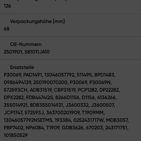
126
Verpackungshöhe [mm]
68
OE-Nummern
2501901, 581011JA10
Ersatzteile
P30069, PAD1491, 13046057792, 511495, BPD1483,
0986494139, 250190070200, P30069, P30069N,
572593CH, ADB31519, CBP31519, PCP1282, DP22282,
DPX2282, FDB4474QS, 8266D1156, D1156, 6136266,
355014921, 8DB355014921, J3600332, J3600507,
JCP1747, 572593J, 363700201909, T1909MM,
13046057792NSETMS, 193384, 0252431717W, MDB3057,
PBP7402, NP6084, T1909, GDB3626, 670203, 243171751,
101850529