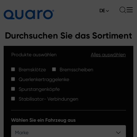
DE
Über uns
Durchsuchen Sie das Sortiment
Angebot
Produkte auswählen
Alles auswählen
Bremsklötze
Aktuelles
Bremsscheiben High Carbon
Bremsklötze
Bremsscheiben
Verkaufsstellen
Querlenkertraggelenke
Spurstangenköpfe
Kontakt
Spurstangenköpfe
Bremsklötze Silver Ceramic
Stabilisator- Verbindungen
Stabilisator-Verbindungen
Bremsscheiben
Wählen Sie ein Fahrzeug aus
Querlenkertraggelenke
Marke