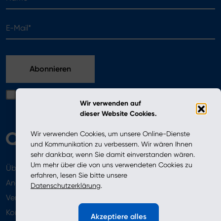
E-Mail*
Ich bestätige, dass ich die in der Datenschutzerklärung
Wir verwenden auf
enthaltenen Bedingungen gelesen habe
dieser Website Cookies.
Wir verwenden Cookies, um unsere Online-Dienste
und Kommunikation zu verbessern. Wir wären Ihnen
sehr dankbar, wenn Sie damit einverstanden wären.
Um mehr über die von uns verwendeten Cookies zu
Über uns
Aktuelles
erfahren, lesen Sie bitte unsere
Angebot
Datenschutzerklärung
.
Verkaufsstellen
Newsletter
Kontakt
Akzeptiere alles