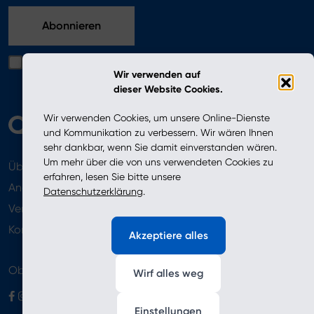
Ich bestätige, dass ich die in der Datenschutzerklärung
Wir verwenden auf
enthaltenen Bedingungen gelesen habe
dieser Website Cookies.
Wir verwenden Cookies, um unsere Online-Dienste
und Kommunikation zu verbessern. Wir wären Ihnen
sehr dankbar, wenn Sie damit einverstanden wären.
Um mehr über die von uns verwendeten Cookies zu
Über uns
Aktuelles
erfahren, lesen Sie bitte unsere
Angebot
Datenschutzerklärung
.
Verkaufsstellen
Newsletter
Kontakt
Akzeptiere alles
Obserwuj nas
Wirf alles weg
Einstellungen