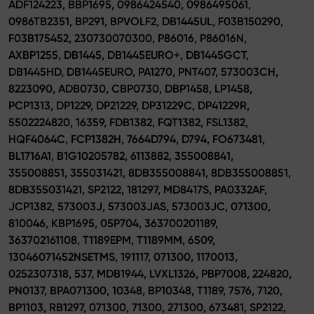
ADF124223, BBP1695, 0986424540, 0986495061,
0986TB2351, BP291, BPVOLF2, DB1445UL, F03B150290,
F03B175452, 230730070300, P86016, P86016N,
AXBP1255, DB1445, DB1445EURO+, DB1445GCT,
DB1445HD, DB1445EURO, PA1270, PNT407, 573003CH,
8223090, ADB0730, CBP0730, DBP1458, LP1458,
PCP1313, DP1229, DP21229, DP31229C, DP41229R,
5502224820, 16359, FDB1382, FQT1382, FSL1382,
HQF4064C, FCP1382H, 7664D794, D794, FO673481,
BL1716A1, B1G10205782, 6113882, 355008841,
355008851, 355031421, 8DB355008841, 8DB355008851,
8DB355031421, SP2122, 181297, MD8417S, PA0332AF,
JCP1382, 573003J, 573003JAS, 573003JC, 071300,
810046, KBP1695, 05P704, 363700201189,
363702161108, T1189EPM, T1189MM, 6509,
13046071452NSETMS, 191117, 071300, 1170013,
0252307318, 537, MDB1944, LVXL1326, PBP7008, 224820,
PN0137, BPA071300, 10348, BP10348, T1189, 7576, 7120,
BP1103, RB1297, 071300, 71300, 271300, 673481, SP2122,