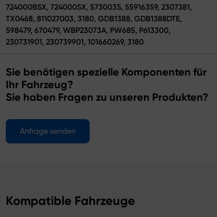
724000BSX, 724000SX, 573003S, 55916359, 2307381,
TX0468, 811027003, 3180, GDB1388, GDB1388DTE,
598479, 670479, WBP23073A, PW685, P613300,
230731901, 230739901, 101660269, 3180
Sie benötigen spezielle Komponenten für
Ihr Fahrzeug?
Sie haben Fragen zu unseren Produkten?
Anfrage senden
Kompatible Fahrzeuge