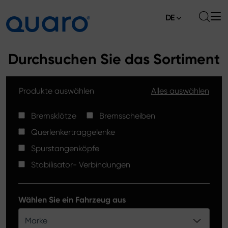
DE
Über uns
Durchsuchen Sie das Sortiment
Angebot
Produkte auswählen
Alles auswählen
Bremsklötze
Aktuelles
Bremsscheiben High Carbon
Bremsklötze
Bremsscheiben
Verkaufsstellen
Querlenkertraggelenke
Spurstangenköpfe
Kontakt
Spurstangenköpfe
Bremsklötze Silver Ceramic
Stabilisator- Verbindungen
Stabilisator-Verbindungen
Bremsscheiben
Wählen Sie ein Fahrzeug aus
Querlenkertraggelenke
Marke