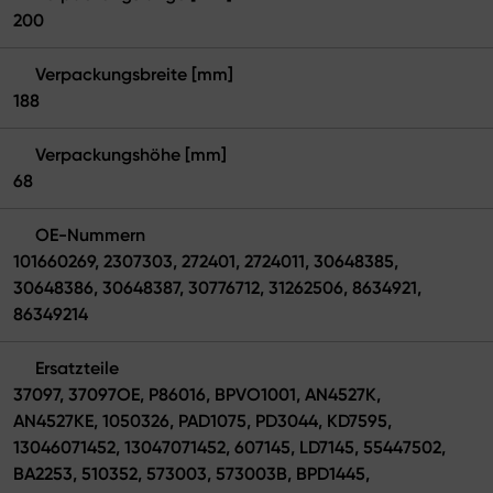
200
Verpackungsbreite [mm]
188
Verpackungshöhe [mm]
68
OE-Nummern
101660269, 2307303, 272401, 2724011, 30648385,
30648386, 30648387, 30776712, 31262506, 8634921,
86349214
Ersatzteile
37097, 37097OE, P86016, BPVO1001, AN4527K,
AN4527KE, 1050326, PAD1075, PD3044, KD7595,
13046071452, 13047071452, 607145, LD7145, 55447502,
BA2253, 510352, 573003, 573003B, BPD1445,