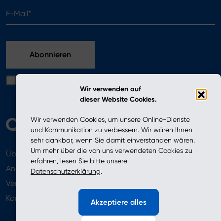
E-Mail*
Ich bestätige, dass ich die in der Datenschutzerklärung
Wir verwenden auf
enthaltenen Bedingungen gelesen habe
dieser Website Cookies.
Wir verwenden Cookies, um unsere Online-Dienste
und Kommunikation zu verbessern. Wir wären Ihnen
sehr dankbar, wenn Sie damit einverstanden wären.
Um mehr über die von uns verwendeten Cookies zu
Über uns
Aktuelles
erfahren, lesen Sie bitte unsere
Angebot
Datenschutzerklärung
.
Verkaufsstellen
Newsletter
Kontakt
Akzeptiere alles