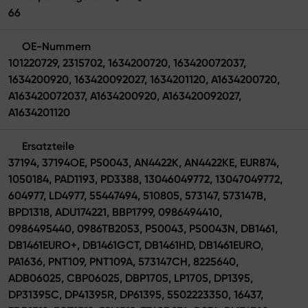
66
OE-Nummern
101220729, 2315702, 1634200720, 163420072037,
1634200920, 163420092027, 1634201120, A1634200720,
A163420072037, A1634200920, A163420092027,
A1634201120
Ersatzteile
37194, 37194OE, P50043, AN4422K, AN4422KE, EUR874,
1050184, PAD1193, PD3388, 13046049772, 13047049772,
604977, LD4977, 55447494, 510805, 573147, 573147B,
BPD1318, ADU174221, BBP1799, 0986494410,
0986495440, 0986TB2053, P50043, P50043N, DB1461,
DB1461EURO+, DB1461GCT, DB1461HD, DB1461EURO,
PA1636, PNT109, PNT109A, 573147CH, 8225640,
ADB06025, CBP06025, DBP1705, LP1705, DP1395,
DP31395C, DP41395R, DP61395, 5502223350, 16437,