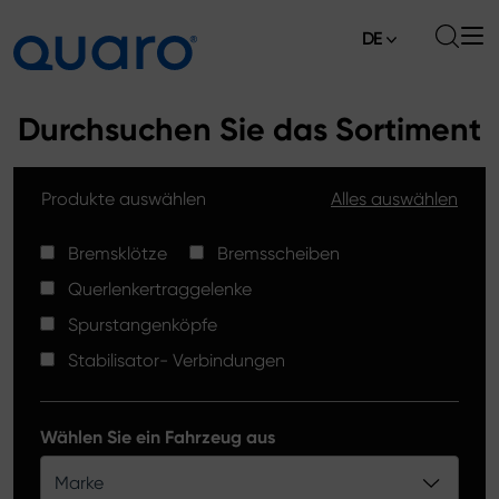
DE
Über uns
Durchsuchen Sie das Sortiment
Angebot
Produkte auswählen
Alles auswählen
Bremsklötze
Aktuelles
Bremsscheiben High Carbon
Bremsklötze
Bremsscheiben
Verkaufsstellen
Querlenkertraggelenke
Spurstangenköpfe
Kontakt
Spurstangenköpfe
Bremsklötze Silver Ceramic
Stabilisator- Verbindungen
Stabilisator-Verbindungen
Bremsscheiben
Wählen Sie ein Fahrzeug aus
Querlenkertraggelenke
Marke