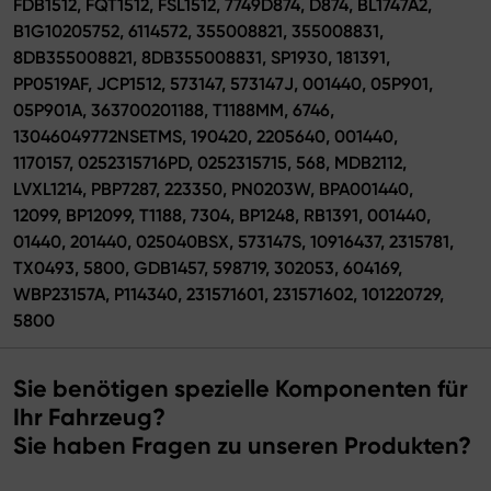
FDB1512, FQT1512, FSL1512, 7749D874, D874, BL1747A2,
B1G10205752, 6114572, 355008821, 355008831,
8DB355008821, 8DB355008831, SP1930, 181391,
PP0519AF, JCP1512, 573147, 573147J, 001440, 05P901,
05P901A, 363700201188, T1188MM, 6746,
13046049772NSETMS, 190420, 2205640, 001440,
1170157, 0252315716PD, 0252315715, 568, MDB2112,
LVXL1214, PBP7287, 223350, PN0203W, BPA001440,
12099, BP12099, T1188, 7304, BP1248, RB1391, 001440,
01440, 201440, 025040BSX, 573147S, 10916437, 2315781,
TX0493, 5800, GDB1457, 598719, 302053, 604169,
WBP23157A, P114340, 231571601, 231571602, 101220729,
5800
Sie benötigen spezielle Komponenten für
Ihr Fahrzeug?
Sie haben Fragen zu unseren Produkten?