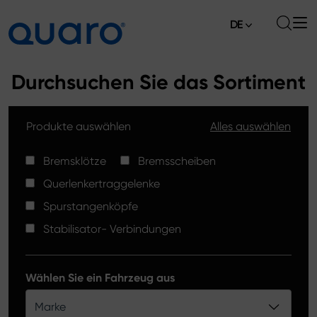
DE
Über uns
Durchsuchen Sie das Sortiment
Angebot
Produkte auswählen
Alles auswählen
Bremsklötze
Aktuelles
Bremsscheiben High Carbon
Bremsklötze
Bremsscheiben
Verkaufsstellen
Querlenkertraggelenke
Spurstangenköpfe
Kontakt
Spurstangenköpfe
Bremsklötze Silver Ceramic
Stabilisator- Verbindungen
Stabilisator-Verbindungen
Bremsscheiben
Wählen Sie ein Fahrzeug aus
Querlenkertraggelenke
Marke