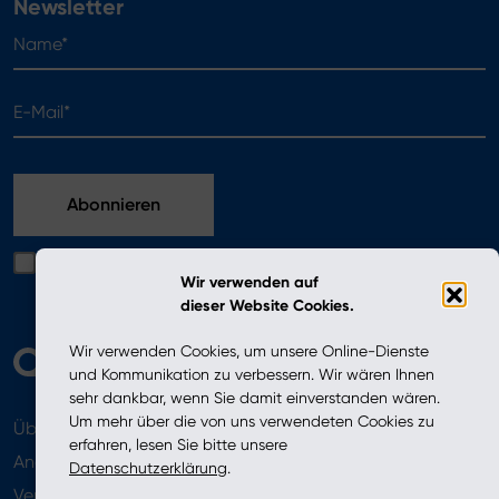
Newsletter
Name*
E-Mail*
Ich bestätige, dass ich die in der Datenschutzerklärung
Wir verwenden auf
enthaltenen Bedingungen gelesen habe
dieser Website Cookies.
Wir verwenden Cookies, um unsere Online-Dienste
und Kommunikation zu verbessern. Wir wären Ihnen
sehr dankbar, wenn Sie damit einverstanden wären.
Um mehr über die von uns verwendeten Cookies zu
Über uns
Aktuelles
erfahren, lesen Sie bitte unsere
Angebot
Datenschutzerklärung
.
Verkaufsstellen
Newsletter