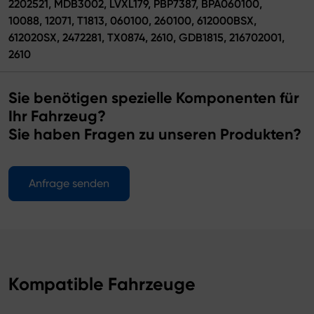
2202521, MDB3002, LVXL179, PBP7387, BPA060100,
10088, 12071, T1813, 060100, 260100, 612000BSX,
612020SX, 2472281, TX0874, 2610, GDB1815, 216702001,
2610
Sie benötigen spezielle Komponenten für
Ihr Fahrzeug?
Sie haben Fragen zu unseren Produkten?
Anfrage senden
Kompatible Fahrzeuge