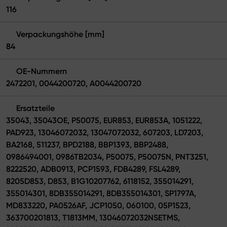
116
Verpackungshöhe [mm]
84
OE-Nummern
2472201, 0044200720, A0044200720
Ersatzteile
35043, 35043OE, P50075, EUR853, EUR853A, 1051222,
PAD923, 13046072032, 13047072032, 607203, LD7203,
BA2168, 511237, BPD2188, BBP1393, BBP2488,
0986494001, 0986TB2034, P50075, P50075N, PNT3251,
8222520, ADB0913, PCP1593, FDB4289, FSL4289,
8205D853, D853, B1G10207762, 6118152, 355014291,
355014301, 8DB355014291, 8DB355014301, SP1797A,
MD833220, PA0526AF, JCP1050, 060100, 05P1523,
363700201813, T1813MM, 13046072032NSETMS,