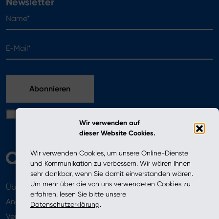
Newsletter
Name*
E-Mail*
Ich bestätige, dass ich die in der Datenschutzerklärung
Wir verwenden auf
enthaltenen Bedingungen gelesen habe
dieser Website Cookies.
Wir verwenden Cookies, um unsere Online-Dienste
und Kommunikation zu verbessern. Wir wären Ihnen
sehr dankbar, wenn Sie damit einverstanden wären.
Um mehr über die von uns verwendeten Cookies zu
Über uns
Aktuelles
erfahren, lesen Sie bitte unsere
Angebot
Datenschutzerklärung
.
Verkaufsstellen
Newsletter