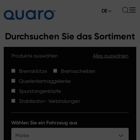
DE
Über uns
Durchsuchen Sie das Sortiment
Angebot
Produkte auswählen
Alles auswählen
Bremsklötze
Aktuelles
Bremsscheiben High Carbon
Bremsklötze
Bremsscheiben
Verkaufsstellen
Querlenkertraggelenke
Spurstangenköpfe
Kontakt
Spurstangenköpfe
Bremsklötze Silver Ceramic
Stabilisator- Verbindungen
Stabilisator-Verbindungen
Bremsscheiben
Wählen Sie ein Fahrzeug aus
Querlenkertraggelenke
Marke