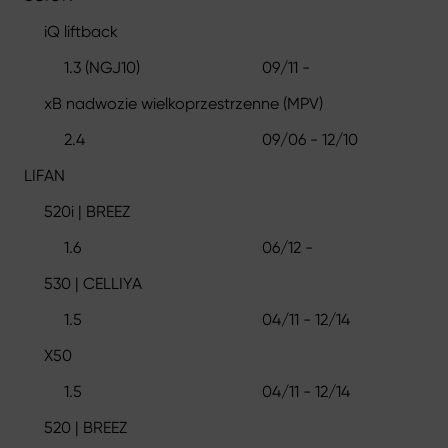
iQ liftback
1.3 (NGJ10)
09/11 -
xB nadwozie wielkoprzestrzenne (MPV)
2.4
09/06 - 12/10
LIFAN
520i | BREEZ
1.6
06/12 -
530 | CELLIYA
1.5
04/11 - 12/14
X50
1.5
04/11 - 12/14
520 | BREEZ