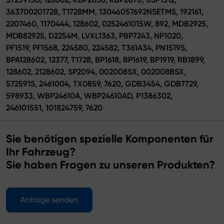
363700201728, T1728MM, 13046057692NSETMS, 192161,
2207460, 1170444, 128602, 0252461015W, 892, MDB2925,
MDB82925, D2254M, LVXL1363, PBP7243, NP1020,
PF1519, PF1568, 224580, 224582, T361A34, PN1519S,
BPA128602, 12377, T1728, BP1618, BP1619, BP1919, RB1899,
128602, 2128602, SP2094, 002008SX, 002008BSX,
572591S, 2461004, TX0859, 7620, GDB3454, GDB7729,
598933, WBP24610A, WBP24610AD, P1386302,
246101551, 101824759, 7620
Sie benötigen spezielle Komponenten für
Ihr Fahrzeug?
Sie haben Fragen zu unseren Produkten?
Anfrage senden