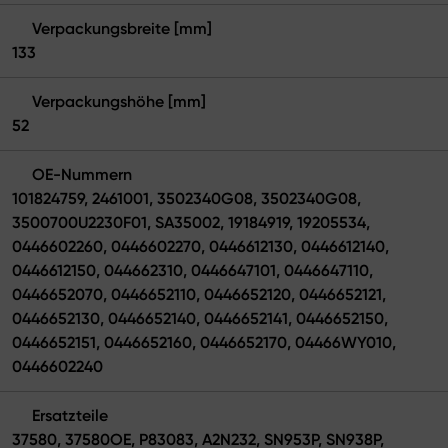
Verpackungsbreite [mm]
133
Verpackungshöhe [mm]
52
OE-Nummern
101824759, 2461001, 3502340G08, 3502340G08,
3500700U2230F01, SA35002, 19184919, 19205534,
0446602260, 0446602270, 0446612130, 0446612140,
0446612150, 044662310, 0446647101, 0446647110,
0446652070, 0446652110, 0446652120, 0446652121,
0446652130, 0446652140, 0446652141, 0446652150,
0446652151, 0446652160, 0446652170, 04466WY010,
0446602240
Ersatzteile
37580, 37580OE, P83083, A2N232, SN953P, SN938P,