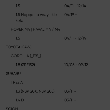
1.5
04/11 - 12/14
1.5 Napęd na wszystkie
06/19 -
koła
HOVER M4 | HAVAL M4 / M4
1.5
04/11 - 12/14
TOYOTA (FAW)
COROLLA (_E15_)
1.8 (ZRE152)
10/06 - 09/12
SUBARU
TREZIA
1.3 (NSP120X, NSP120L)
03/11 -
1.4 D
03/11 -
SCION