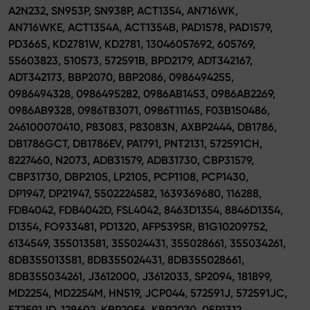
A2N232, SN953P, SN938P, ACT1354, AN716WK,
AN716WKE, ACT1354A, ACT1354B, PAD1578, PAD1579,
PD3665, KD2781W, KD2781, 13046057692, 605769,
55603823, 510573, 572591B, BPD2179, ADT342167,
ADT342173, BBP2070, BBP2086, 0986494255,
0986494328, 0986495282, 0986AB1453, 0986AB2269,
0986AB9328, 0986TB3071, 0986T11165, F03B150486,
246100070410, P83083, P83083N, AXBP2444, DB1786,
DB1786GCT, DB1786EV, PA1791, PNT2131, 572591CH,
8227460, N2073, ADB31579, ADB31730, CBP31579,
CBP31730, DBP2105, LP2105, PCP1108, PCP1430,
DP1947, DP21947, 5502224582, 1639369680, 116288,
FDB4042, FDB4042D, FSL4042, 8463D1354, 8846D1354,
D1354, FO933481, PD1320, AFP539SR, B1G10209752,
6134549, 355013581, 355024431, 355028661, 355034261,
8DB355013581, 8DB355024431, 8DB355028661,
8DB355034261, J3612000, J3612033, SP2094, 181899,
MD2254, MD2254M, HN519, JCP044, 572591J, 572591JC,
572591JD, 128602, KBP2056, KBP2070, 05P1312,