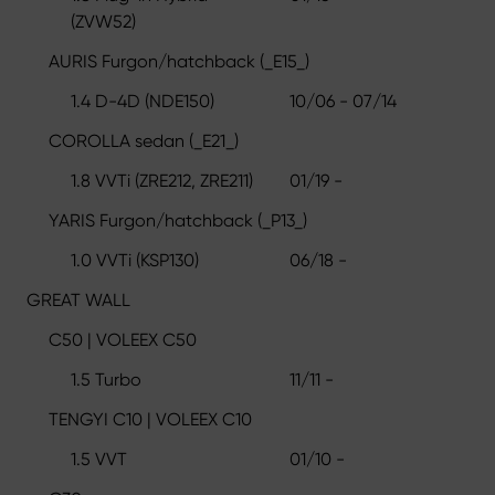
(ZVW52)
AURIS Furgon/hatchback (_E15_)
1.4 D-4D (NDE150)
10/06 - 07/14
COROLLA sedan (_E21_)
1.8 VVTi (ZRE212, ZRE211)
01/19 -
YARIS Furgon/hatchback (_P13_)
1.0 VVTi (KSP130)
06/18 -
GREAT WALL
C50 | VOLEEX C50
1.5 Turbo
11/11 -
TENGYI C10 | VOLEEX C10
1.5 VVT
01/10 -