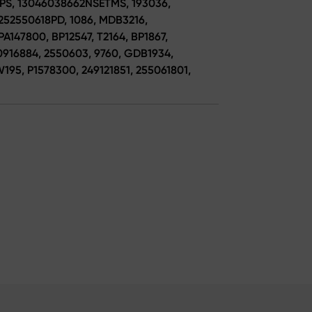
HPS, 13046038662NSETMS, 193036,
0252550618PD, 1086, MDB3216,
A147800, BP12547, T2164, BP1867,
0916884, 2550603, 9760, GDB1934,
W195, P1578300, 249121851, 255061801,