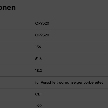
ionen
QP9320
QP9320
156
61,6
18,2
für Verschleißwarnanzeiger vorbereitet
CBI
1,99