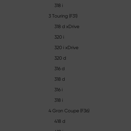
318 i
3 Touring (F31)
318 d xDrive
320 i
320 i xDrive
320 d
316 d
318 d
316 i
318 i
4 Gran Coupe (F36)
418 d