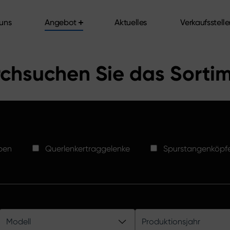
uns
Angebot
Aktuelles
Verkaufsstell
uns
Angebot
Aktuelles
Verkaufsstell
chsuchen Sie das Sorti
ben
Querlenkertraggelenke
Spurstangenköpf
Modell
Produktionsjahr