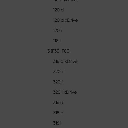
120 d
120 d xDrive
120 i
118 i
3 (F30, F80)
318 d xDrive
320 d
320 i
320 i xDrive
316 d
318 d
316 i