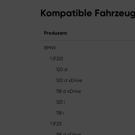
Kompatible Fahrzeu
Produzent
BMW
1 (F20)
120 d
120 d xDrive
118 d xDrive
120 i
118 i
1 (F21)
118 d xDrive