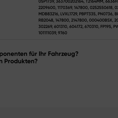
05P1739, 363700202164, T2164MM, 6636
2209600, 1170369, 147800, 0252550618, 
MDB83216, LVXL1729, PBP7335, PN0736, BP
RB2048, 147800, 2147800, 000400BSX, 2
302269, 601310, 604172, 670310, FP195, P
101111039, 9760
ponenten für Ihr Fahrzeug?
n Produkten?