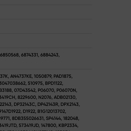
 6850568, 6874331, 6884243,
37K, AN4737KE, 1050879, PAD1875,
3047038662, 510975, BPD1122,
B3188, 07D43542, P06070, P06070N,
73419CH, 8229600, N2076, ADB02130,
22143, DP32143C, DP42143R, DPX2143,
9147D1922, D1922, B1G12013702,
19771, 8DB355026631, SP4144, 182048,
3419JTD, 573419JD, 147800, KBP2334,