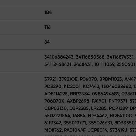
184
116
84
34106884243, 34116850568, 34116874331,
34112468431, 2468431, 101111039, 2550601
37921, 37921OE, P06070, BPBM1023, AN47
PD3290, KD2001, KD7442, 13046038662, 1
ADB114225, BBP2334, 0986494689, 0986T
P06070X, AXBP2698, PA1901, PNT9371, 5
CBP02130, DBP2285, LP2285, PCP1289, DP
5502221554, 16884, FDB4462, HQF4110C, 
6119342, 355019771, 355026631, 8DB3550
MD8762, PA0104AF, JCP8014, 573419J, 57