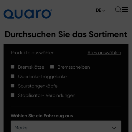
DE
Über uns
Durchsuchen Sie das Sortiment
Angebot
Produkte auswählen
Alles auswählen
Bremsklötze
Aktuelles
Bremsscheiben High Carbon
Bremsklötze
Bremsscheiben
Verkaufsstellen
Querlenkertraggelenke
Spurstangenköpfe
Kontakt
Spurstangenköpfe
Bremsklötze Silver Ceramic
Stabilisator- Verbindungen
Stabilisator-Verbindungen
Bremsscheiben
Wählen Sie ein Fahrzeug aus
Querlenkertraggelenke
Marke