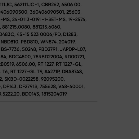
2111JC, 562111JC-1, CBR262, 6506 00,
60406090500, 360406090501, 25603,
-MS, 24-0113-0191-1-SET-MS, 19-2574,
 881215.0080, 881215.6060,
-0483C, 45-15 523 0006/PD, D1283,
NBD810, PBD810, WN874, 204019,
 BS-7736, 50248, PBD2791, JAPDP-L07,
584, BDC4800, 78RBD22004, RD00721,
B0519, 6506.00, RT 1227, RT 1227-GL,
 T6, RT 1227-GL T9, A4271P, DBA874S,
42, SKBD-0022258, 92095200,
0, DF143, DF2791S, 755628, V48-40001,
0.5222.20, BD0143, 1815204019