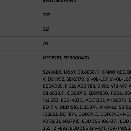
5903766392592
332
321
70
NTC8781, SDB000470
52406LR, 16569, 08.6838.11, C4I001ABE, BN
V, DSK952, SDK6170, 61-0L-L07, 61-0L-L07
BBD4085, F 026 A00 788, 0 986 478 497, A
08.6838.11, CD6874S, EDR9850, 11306, BS
142.333, 800-483C, ADC1307, AND6370, 
BD1714, DBD1518, DBD874, 19-0462, 5815
108652, DDF874, DDF874C, DDF874C-1-D,
9072631, 6027915, 8DD 355 106-371, 8DD 
355 121-892, 8DD 355 124-671, 709-1405