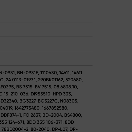
-0931, BN-0931E, 1110630, 14611, 14611
C, 24.0113-0197.1, 290BK01162, 520680,
E0395, BS 7515, BV 7515, 08.6838.10,
G 15-210-036, DI955510, HPD 333,
BD32340, BG3227, BG3227C, N08305,
204019, 1642775480, 1667852580,
 DDF874-1, FO 2637, BD-2004, BS4800,
355 124-671, 8DD 355 106-371, 8DD
3, 78BD2004-2, 80-2040, DP-L07, DP-