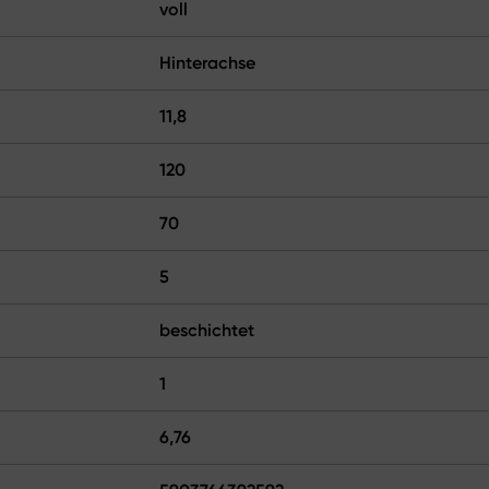
voll
Hinterachse
11,8
120
70
5
beschichtet
1
6,76