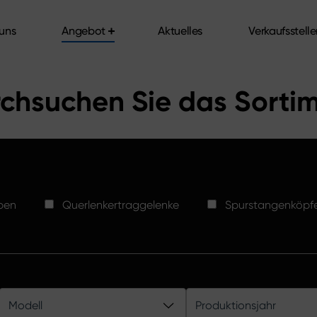
uns
Angebot
Aktuelles
Verkaufsstell
uns
Angebot
Aktuelles
Verkaufsstell
chsuchen Sie das Sorti
ben
Querlenkertraggelenke
Spurstangenköpf
Modell
Produktionsjahr