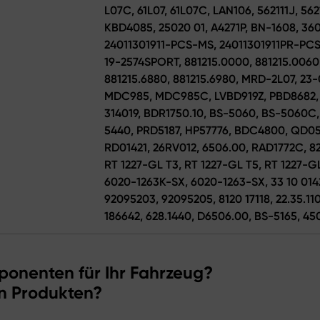
L07C, 61L07, 61L07C, LAN106, 562111J, 56
KBD4085, 25020 01, A4271P, BN-1608, 3
24011301911-PCS-MS, 24011301911PR-PCS
19-2574SPORT, 881215.0000, 881215.0060,
881215.6880, 881215.6980, MRD-2L07, 23
MDC985, MDC985C, LVBD919Z, PBD8682, 
314019, BDR1750.10, BS-5060, BS-5060C,
5440, PRD5187, HP57776, BDC4800, QD0
RD01421, 26RV012, 6506.00, RAD1772C, 82
RT 1227-GL T3, RT 1227-GL T5, RT 1227-GL
6020-1263K-SX, 6020-1263-SX, 33 10 01
92095203, 92095205, 8120 17118, 22.35.11
186642, 628.1440, D6506.00, BS-5165, 45
ponenten für Ihr Fahrzeug?
n Produkten?