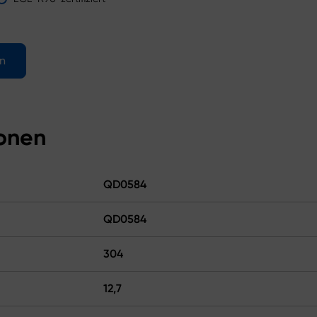
en
ionen
QD0584
QD0584
304
12,7