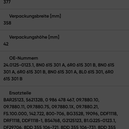
377
Verpackungsbreite [mm]
358
Verpackungshöhe [mm]
42
OE-Nummern
24.0125-0123.1, 8N0 615 301 A, 6R0 615 301 B, 8N0 615
301 A, 6R0 615 301 B, 8N0 615 301 A, 8L0 615 301, 6R0
615 301 B
Ersatzteile
BAR25123, 562132B, 0 986 478 467, 09.7880.10,
09.7880.11, 09.7880.75, 09.7880.1X, 09.7880.21,
FS.100.000, 142.722, 800-706, BG3528, 19096, DDF1118,
DRF1118, DDF1118-1, BS4768, G2125123, B1.G225-0123.1,
DF29706, 8DD 355 106-721, 8DD 355 106-731, 8DD 355