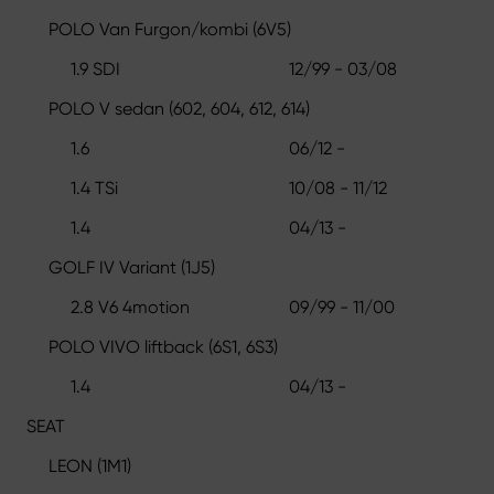
POLO Van Furgon/kombi (6V5)
1.9 SDI
12/99 - 03/08
POLO V sedan (602, 604, 612, 614)
1.6
06/12 -
1.4 TSi
10/08 - 11/12
1.4
04/13 -
GOLF IV Variant (1J5)
2.8 V6 4motion
09/99 - 11/00
POLO VIVO liftback (6S1, 6S3)
1.4
04/13 -
SEAT
LEON (1M1)