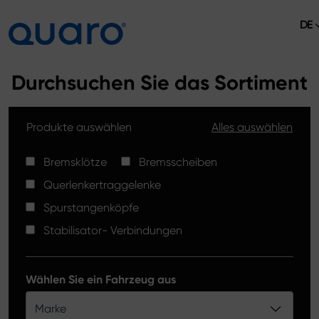
DE
Über uns
Durchsuchen Sie das Sortiment
Angebot
Produkte auswählen
Alles auswählen
Bremsklötze
Aktuelles
Bremsscheiben High Carbon
Bremsklötze
Bremsscheiben
Verkaufsstellen
Querlenkertraggelenke
Spurstangenköpfe
Kontakt
Spurstangenköpfe
Bremsklötze Silver Ceramic
Stabilisator- Verbindungen
Stabilisator-Verbindungen
Bremsscheiben
Wählen Sie ein Fahrzeug aus
Querlenkertraggelenke
Marke