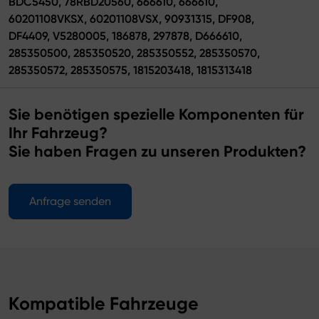
BDC5450, 78RBD20560, 666610, 666610,
60201108VKSX, 60201108VSX, 90931315, DF908,
DF4409, V5280005, 186878, 297878, D666610,
285350500, 285350520, 285350552, 285350570,
285350572, 285350575, 1815203418, 1815313418
Sie benötigen spezielle Komponenten für
Ihr Fahrzeug?
Sie haben Fragen zu unseren Produkten?
Anfrage senden
Kompatible Fahrzeuge