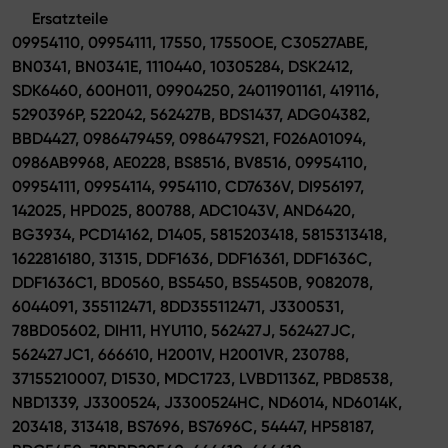
Ersatzteile
09954110, 09954111, 17550, 17550OE, C30527ABE,
BN0341, BN0341E, 1110440, 10305284, DSK2412,
SDK6460, 600H011, 09904250, 24011901161, 419116,
5290396P, 522042, 562427B, BDS1437, ADG04382,
BBD4427, 0986479459, 0986479S21, F026A01094,
0986AB9968, AE0228, BS8516, BV8516, 09954110,
09954111, 09954114, 9954110, CD7636V, DI956197,
142025, HPD025, 800788, ADC1043V, AND6420,
BG3934, PCD14162, D1405, 5815203418, 5815313418,
1622816180, 31315, DDF1636, DDF16361, DDF1636C,
DDF1636C1, BD0560, BS5450, BS5450B, 9082078,
6044091, 355112471, 8DD355112471, J3300531,
78BD05602, DIH11, HYU110, 562427J, 562427JC,
562427JC1, 666610, H2001V, H2001VR, 230788,
37155210007, D1530, MDC1723, LVBD1136Z, PBD8538,
NBD1339, J3300524, J3300524HC, ND6014, ND6014K,
203418, 313418, BS7696, BS7696C, 54447, HP58187,