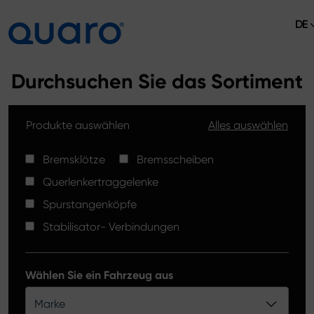
DE
Über uns
Durchsuchen Sie das Sortiment
Angebot
Produkte auswählen
Alles auswählen
Bremsklötze
Aktuelles
Bremsscheiben High Carbon
Bremsklötze
Bremsscheiben
Verkaufsstellen
Querlenkertraggelenke
Spurstangenköpfe
Kontakt
Spurstangenköpfe
Bremsklötze Silver Ceramic
Stabilisator- Verbindungen
Stabilisator-Verbindungen
Bremsscheiben
Wählen Sie ein Fahrzeug aus
Querlenkertraggelenke
Marke