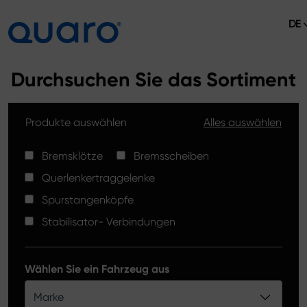
DE
Über uns
Durchsuchen Sie das Sortiment
Angebot
Produkte auswählen
Alles auswählen
Bremsklötze
Aktuelles
Bremsscheiben High Carbon
Bremsklötze
Bremsscheiben
Verkaufsstellen
Querlenkertraggelenke
Spurstangenköpfe
Kontakt
Spurstangenköpfe
Bremsklötze Silver Ceramic
Stabilisator- Verbindungen
Stabilisator-Verbindungen
Bremsscheiben
Wählen Sie ein Fahrzeug aus
Querlenkertraggelenke
Marke