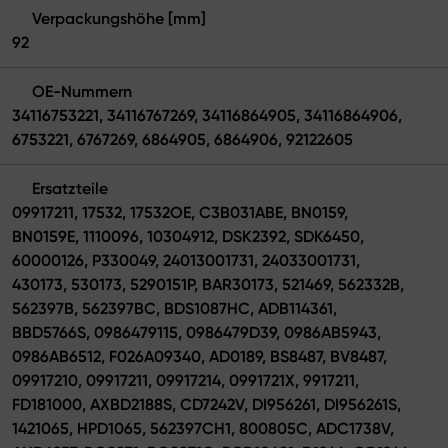
Verpackungshöhe [mm]
92
OE-Nummern
34116753221, 34116767269, 34116864905, 34116864906,
6753221, 6767269, 6864905, 6864906, 92122605
Ersatzteile
09917211, 17532, 17532OE, C3B031ABE, BN0159,
BN0159E, 1110096, 10304912, DSK2392, SDK6450,
60000126, P330049, 24013001731, 24033001731,
430173, 530173, 5290151P, BAR30173, 521469, 562332B,
562397B, 562397BC, BDS1087HC, ADB114361,
BBD5766S, 0986479115, 0986479D39, 0986AB5943,
0986AB6512, F026A09340, AD0189, BS8487, BV8487,
09917210, 09917211, 09917214, 0991721X, 9917211,
FD181000, AXBD2188S, CD7242V, DI956261, DI956261S,
1421065, HPD1065, 562397CH1, 800805C, ADC1738V,