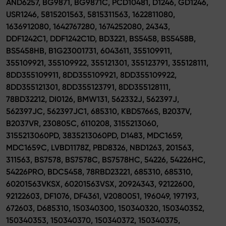
AND6257, BG9871, BG9871C, PCD10481, D1246, GD1246,
USR1246, 5815201563, 5815311563, 1622811080,
1636912080, 1642767280, 1674252080, 24343,
DDF1242C1, DDF1242C1D, BD3221, BS5458, BS5458B,
BS5458HB, B1G23001731, 6043611, 355109911,
355109921, 355109922, 355121301, 355123791, 355128111,
8DD355109911, 8DD355109921, 8DD355109922,
8DD355121301, 8DD355123791, 8DD355128111,
78BD32212, DI0126, BMW131, 562332J, 562397J,
562397JC, 562397JC1, 685310, KBD5766S, B2037V,
B2037VR, 230805C, 6110208, 3155213060,
3155213060PD, 3835213060PD, D1483, MDC1659,
MDC1659C, LVBD1178Z, PBD8326, NBD1263, 201563,
311563, BS7578, BS7578C, BS7578HC, 54226, 54226HC,
54226PRO, BDC5458, 78RBD23221, 685310, 685310,
60201563VKSX, 60201563VSX, 20924343, 92122600,
92122603, DF1076, DF4361, V2080051, 196049, 197193,
672603, D685310, 150340300, 150340320, 150340352,
150340353, 150340370, 150340372, 150340375,