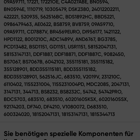
09A59711, 17221, 17221OE, C4A027ABE, BN0594,
BN0594E, 1110719, 10305479, DSK2380, 24012202211,
422221, 520935, 562516BC, BDS1892HC, BBD5221,
0986479463, AE0622, BS8759, BV8759, 09A59710,
09A59711, CD7887V, BR4569EURO, DI956177, 1421122,
HPD1122, 8001210C, ADC1489V, AND6767, BG3785,
PCD13482, BSD1151, GD1151, USR1151, 58152047131,
58153147131, DDF1887, DDF18871, DDF1887C, 9082450,
BS7067, BS7067B, 6042102, 355115181, 355115182,
355128901, 8DD355115181, 8DD355115182,
8DD355128901, 562516JC, 683510, V2019V, 231210C,
6110402, 1155231004, 1155231004PD, MDC2085, 2047131,
3147131, 344713, BS8232, BS8232C, 54742, 54742PRO,
BDC5703, 683510, 683510, 60201605KSX, 60201605SX,
92174203, DF740, DF4210, V1080072, D683510,
600324020, 18152047131, 18153147131, 1815344713
Sie benötigen spezielle Komponenten für