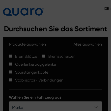
DE
Über uns
Durchsuchen Sie das Sortiment
Angebot
Produkte auswählen
Alles auswählen
Bremsklötze
Aktuelles
Bremsscheiben High Carbon
Bremsklötze
Bremsscheiben
Verkaufsstellen
Querlenkertraggelenke
Spurstangenköpfe
Kontakt
Spurstangenköpfe
Bremsklötze Silver Ceramic
Stabilisator- Verbindungen
Stabilisator-Verbindungen
Bremsscheiben
Wählen Sie ein Fahrzeug aus
Querlenkertraggelenke
Marke