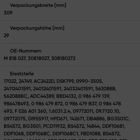
Verpackungsbreite [mm]
309
Verpackungshöhe [mm]
29
OE-Nummern
M 818 027, 30818027, 308180272
Ersatzteile
17022, 24749, AC2422D, DSK799, 0990-3505,
24112401591, 24012401591, 24032401591, 562088B,
562088BC, ADC44389, BBD4132, 0 986 479 139,
986478493, 0 986 479 872, 0 986 479 B37, 0 986 478
493, F 026 A01 360, 1.6031.2.4, 09772011, 09.7720.10,
09772075, DI955917, HPD671, 142671, DBA886, BG3501C,
BS4572, BG3501, PCD11932, BS4572, 14844, DDF10681,
DDF1068, DDF1068C, DDF1068C1, FBD1088, BS4572,