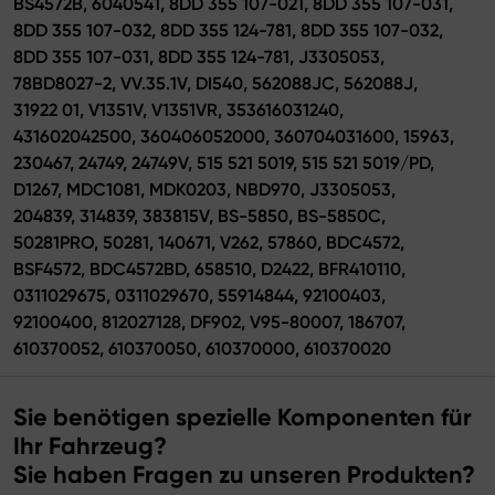
BS4572B, 6040541, 8DD 355 107-021, 8DD 355 107-031,
8DD 355 107-032, 8DD 355 124-781, 8DD 355 107-032,
8DD 355 107-031, 8DD 355 124-781, J3305053,
78BD8027-2, VV.35.1V, DI540, 562088JC, 562088J,
31922 01, V1351V, V1351VR, 353616031240,
431602042500, 360406052000, 360704031600, 15963,
230467, 24749, 24749V, 515 521 5019, 515 521 5019/PD,
D1267, MDC1081, MDK0203, NBD970, J3305053,
204839, 314839, 383815V, BS-5850, BS-5850C,
50281PRO, 50281, 140671, V262, 57860, BDC4572,
BSF4572, BDC4572BD, 658510, D2422, BFR410110,
0311029675, 0311029670, 55914844, 92100403,
92100400, 812027128, DF902, V95-80007, 186707,
610370052, 610370050, 610370000, 610370020
Sie benötigen spezielle Komponenten für
Ihr Fahrzeug?
Sie haben Fragen zu unseren Produkten?