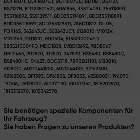
DDF16071, DDF1607C1, DDF1607CD, BD1181, BS7127,
BS7127B, B1G22801621, 6061855, 355114091, 355118891,
355118892, 355129511, 8DD355114091, 8DD355118891,
8DD355118892, 8DD355129511, 78BD11812, DIL05,
FOR165, 562643JC, 562643JC1, 6128010, V1012V,
V1012VR, 231181C, 6110504, 5155210004PD,
5835210004PD, MDC1828, LVBD1269Z, PBD8067,
NBD1463, 202570, 312570, 342570, BS8480, BS8480C,
BS8480HC, 54623, BDC5718, 78RBD21181, 6128010,
6128010, 60201441KSX, 60201441SX, 92162300,
92162305, DF1393, DF6185S, DF8033, V2580031, 196070,
197616, D6128010, 610371120, 610371152, 1815202570,
1815312570, 1815342570
Sie benötigen spezielle Komponenten für
Ihr Fahrzeug?
Sie haben Fragen zu unseren Produkten?