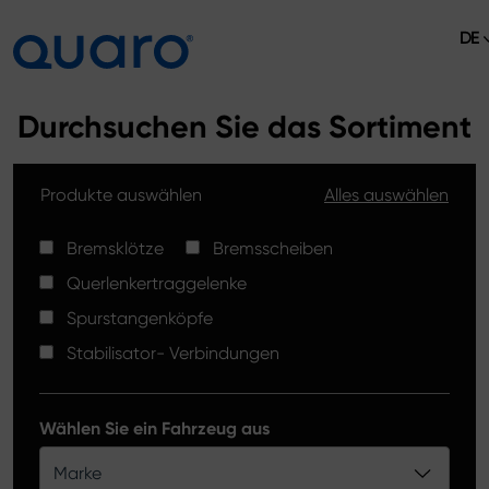
DE
Über uns
Durchsuchen Sie das Sortiment
Angebot
Produkte auswählen
Alles auswählen
Bremsklötze
Aktuelles
Bremsscheiben High Carbon
Bremsklötze
Bremsscheiben
Verkaufsstellen
Querlenkertraggelenke
Spurstangenköpfe
Kontakt
Spurstangenköpfe
Bremsklötze Silver Ceramic
Stabilisator- Verbindungen
Stabilisator-Verbindungen
Bremsscheiben
Wählen Sie ein Fahrzeug aus
Querlenkertraggelenke
Marke