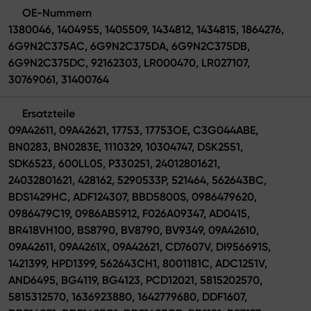
OE-Nummern
1380046, 1404955, 1405509, 1434812, 1434815, 1864276,
6G9N2C375AC, 6G9N2C375DA, 6G9N2C375DB,
6G9N2C375DC, 92162303, LR000470, LR027107,
30769061, 31400764
Ersatzteile
09A42611, 09A42621, 17753, 17753OE, C3G044ABE,
BN0283, BN0283E, 1110329, 10304747, DSK2551,
SDK6523, 600LL05, P330251, 24012801621,
24032801621, 428162, 5290533P, 521464, 562643BC,
BDS1429HC, ADF124307, BBD5800S, 0986479620,
0986479C19, 0986AB5912, F026A09347, AD0415,
BR418VH100, BS8790, BV8790, BV9349, 09A42610,
09A42611, 09A4261X, 09A42621, CD7607V, DI956691S,
1421399, HPD1399, 562643CH1, 8001181C, ADC1251V,
AND6495, BG4119, BG4123, PCD12021, 5815202570,
5815312570, 1636923880, 1642779680, DDF1607,