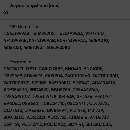
Verpackungshöhe [mm]
69
OE-Nummern
04743999AA, 1606292080, 4743999AA, 92177303,
4743999AB, K4743999AB, K04743999AA, 4615A010,
4615A121, 4615A193, 1606292080
Ersatzteile
08C24711, 17971, C45027ABE, BN0410, BN0410E,
DSK2639, SDK6573, 6109904, 2401100360, 24011003611,
24011003721, 521355, 562756BC, BDS1471, ADA104318,
ADP154333, BBD4820, BBD5255, 0986479746,
0986479R07, 0986T16778, AE0549, AE0634, BS6062,
BV6062, 08B66211, 08C24710, 08C24711, CD7737S,
CD7763S, DI956836, DI956994, 1421478, 1421739,
8001223C, ADC2321, ADC2722, AND6616, AND6737,
BG4169, PCD12742, PCD13922, GD7441, 5815203083,