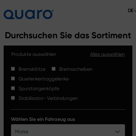
DE
Über uns
Durchsuchen Sie das Sortiment
Angebot
Produkte auswählen
Alles auswählen
Bremsklötze
Aktuelles
Bremsscheiben High Carbon
Bremsklötze
Bremsscheiben
Verkaufsstellen
Querlenkertraggelenke
Spurstangenköpfe
Kontakt
Spurstangenköpfe
Bremsklötze Silver Ceramic
Stabilisator- Verbindungen
Stabilisator-Verbindungen
Bremsscheiben
Wählen Sie ein Fahrzeug aus
Querlenkertraggelenke
Marke