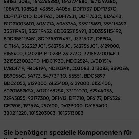
5815313083, 1642766880, 1642774580, 1671249380,
108491, 108528, 43855, 44056, DDF1737, DDF1737C,
DDF1737C1D, DDF1763, DDF17631, DDF1763C, BD4648,
B1G21003601, 6061774, 6063264, 355115491, 355115492,
355119451, 355119452, 8DD355115491, 8DD355115492,
8DD355119451, 8DD355119452, J3315021, DP904,
CIT164, 562527JC1, 562756JC, 562756JC1, 6129000,
6155400, C3021P, M1028P, 231223C, 32155230014PD,
32155230020PD, MDC1930, MDC2524, LVBD1514,
LVBD1719, PBD8194, ND3039K, 203083, 313083, BS9056,
BS9056C, 54773, 54773PRO, 55551, BDC5897,
BDC6052, 6129000, 6155400, 6129000, 6155400,
60201682KSX, 60201682SX, 33101070, 62944056,
72943855, 92177300, DF1412, DF1710, DF6177, DF6326,
DF7905, 197594, 297600, D6129000, D6155400,
380211220, 1815203083, 1815313083
Sie benötigen spezielle Komponenten für