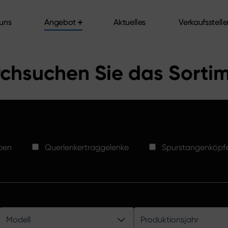
uns
Angebot
Aktuelles
Verkaufsstell
uns
Angebot
Aktuelles
Verkaufsstell
chsuchen Sie das Sorti
ben
Querlenkertraggelenke
Spurstangenköpf
Modell
Produktionsjahr