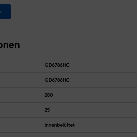
en
ionen
QD6786HC
QD6786HC
280
25
innenbelüftet