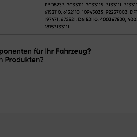
PBD8233, 2033111, 2033115, 3133111, 3133
6152110, 6152110, 10943835, 92257003, D
197471, 672521, D6152110, 400367820, 400
18153133111
ponenten für Ihr Fahrzeug?
n Produkten?