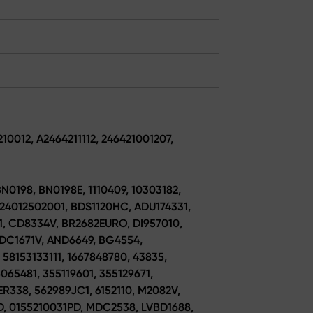
10012, A2464211112, 246421001207,
N0198, BN0198E, 1110409, 10303182,
24012502001, BDS1120HC, ADU174331,
1, CD8334V, BR2682EURO, DI957010,
ADC1671V, AND6649, BG4554,
58153133111, 1667848780, 43835,
065481, 355119601, 355129671,
R338, 562989JC1, 6152110, M2082V,
D, 0155210031PD, MDC2538, LVBD1688,