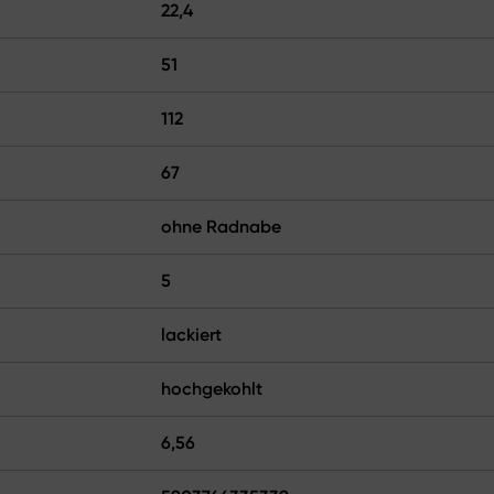
22,4
51
112
67
ohne Radnabe
5
lackiert
hochgekohlt
6,56