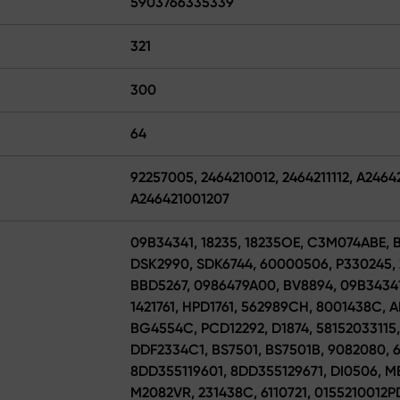
5903766335339
321
300
64
92257005, 2464210012, 2464211112, A24642
A246421001207
09B34341, 18235, 18235OE, C3M074ABE, B
DSK2990, SDK6744, 60000506, P330245, 
BBD5267, 0986479A00, BV8894, 09B3434
1421761, HPD1761, 562989CH, 8001438C, 
BG4554C, PCD12292, D1874, 58152033115, 
DDF2334C1, BS7501, BS7501B, 9082080, 6
8DD355119601, 8DD355129671, DI0506, ME
M2082VR, 231438C, 6110721, 0155210012P