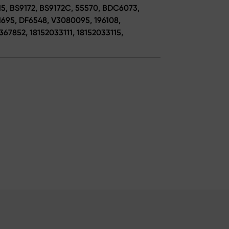
115, BS9172, BS9172C, 55570, BDC6073,
F1695, DF6548, V3080095, 196108,
367852, 18152033111, 18152033115,