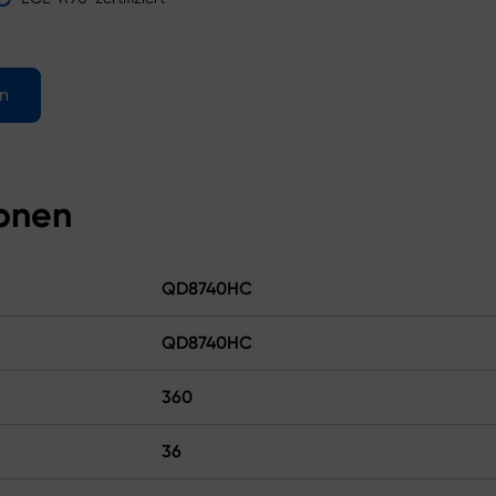
en
ionen
QD8740HC
QD8740HC
360
36