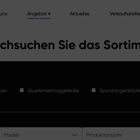
uns
Angebot
Aktuelles
Verkaufsstell
uns
Angebot
Aktuelles
Verkaufsstell
chsuchen Sie das Sorti
ben
Querlenkertraggelenke
Spurstangenköpf
Modell
Produktionsjahr