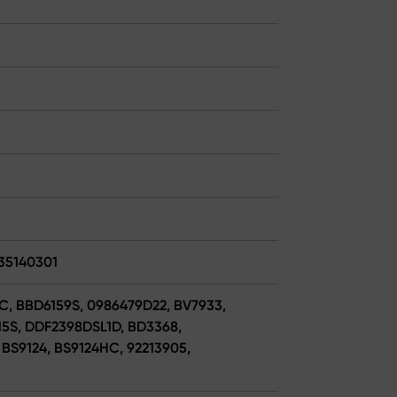
035140301
HC, BBD6159S, 0986479D22, BV7933,
115S, DDF2398DSL1D, BD3368,
 BS9124, BS9124HC, 92213905,