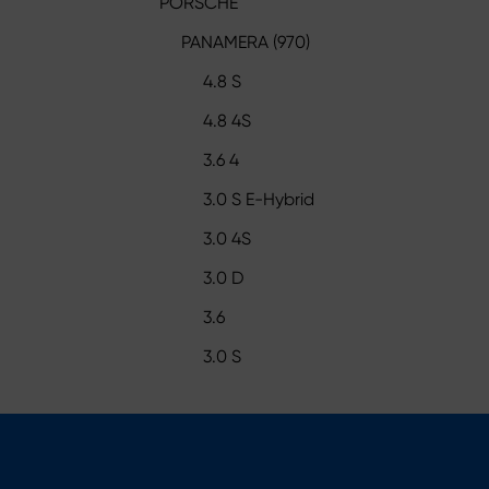
PORSCHE
PANAMERA (970)
4.8 S
4.8 4S
3.6 4
3.0 S E-Hybrid
3.0 4S
3.0 D
3.6
3.0 S