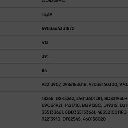
QD8325HC
13,69
5903364331870
412
391
84
92213907, 298615301B, 97035140300, 97
18265, DSK3262, 24013601281, BDS2195L
09C54921, 1421710, BG9128C, D1921S, D2
355133661, 8DD355133661, 4835210011PD,
92213910, DF8254S, 460158020