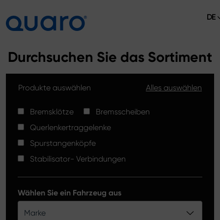
DE
Über uns
Durchsuchen Sie das Sortiment
Angebot
Produkte auswählen
Alles auswählen
Bremsklötze
Aktuelles
Bremsscheiben High Carbon
Bremsklötze
Bremsscheiben
Verkaufsstellen
Querlenkertraggelenke
Spurstangenköpfe
Kontakt
Spurstangenköpfe
Bremsklötze Silver Ceramic
Stabilisator- Verbindungen
Stabilisator-Verbindungen
Bremsscheiben
Wählen Sie ein Fahrzeug aus
Querlenkertraggelenke
Marke