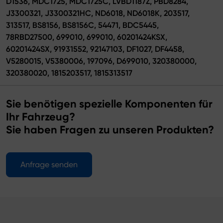
D1536, MDC1725, MDC1725C, LVBD1187Z, PBD8284,
J3300321, J3300321HC, ND6018, ND6018K, 203517,
313517, BS8156, BS8156C, 54471, BDC5445,
78RBD27500, 699010, 699010, 60201424KSX,
60201424SX, 91931552, 92147103, DF1027, DF4458,
V5280015, V5380006, 197096, D699010, 320380000,
320380020, 1815203517, 1815313517
Sie benötigen spezielle Komponenten für
Ihr Fahrzeug?
Sie haben Fragen zu unseren Produkten?
Anfrage senden