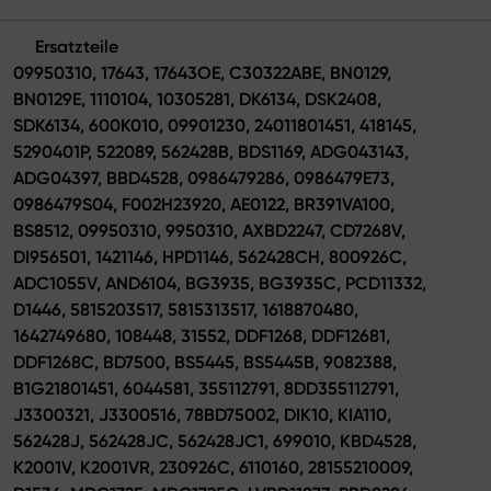
Ersatzteile
09950310, 17643, 17643OE, C30322ABE, BN0129,
BN0129E, 1110104, 10305281, DK6134, DSK2408,
SDK6134, 600K010, 09901230, 24011801451, 418145,
5290401P, 522089, 562428B, BDS1169, ADG043143,
ADG04397, BBD4528, 0986479286, 0986479E73,
0986479S04, F002H23920, AE0122, BR391VA100,
BS8512, 09950310, 9950310, AXBD2247, CD7268V,
DI956501, 1421146, HPD1146, 562428CH, 800926C,
ADC1055V, AND6104, BG3935, BG3935C, PCD11332,
D1446, 5815203517, 5815313517, 1618870480,
1642749680, 108448, 31552, DDF1268, DDF12681,
DDF1268C, BD7500, BS5445, BS5445B, 9082388,
B1G21801451, 6044581, 355112791, 8DD355112791,
J3300321, J3300516, 78BD75002, DIK10, KIA110,
562428J, 562428JC, 562428JC1, 699010, KBD4528,
K2001V, K2001VR, 230926C, 6110160, 28155210009,