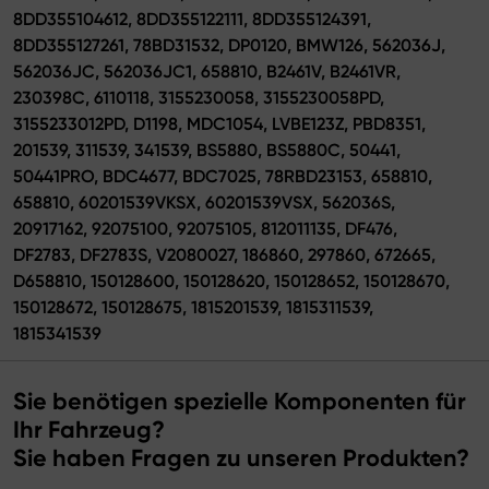
8DD355104612, 8DD355122111, 8DD355124391,
8DD355127261, 78BD31532, DP0120, BMW126, 562036J,
562036JC, 562036JC1, 658810, B2461V, B2461VR,
230398C, 6110118, 3155230058, 3155230058PD,
3155233012PD, D1198, MDC1054, LVBE123Z, PBD8351,
201539, 311539, 341539, BS5880, BS5880C, 50441,
50441PRO, BDC4677, BDC7025, 78RBD23153, 658810,
658810, 60201539VKSX, 60201539VSX, 562036S,
20917162, 92075100, 92075105, 812011135, DF476,
DF2783, DF2783S, V2080027, 186860, 297860, 672665,
D658810, 150128600, 150128620, 150128652, 150128670,
150128672, 150128675, 1815201539, 1815311539,
1815341539
Sie benötigen spezielle Komponenten für
Ihr Fahrzeug?
Sie haben Fragen zu unseren Produkten?