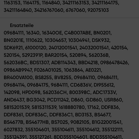
1163153, 1164175, 1164840, 34211163153, 34211164175,
34211164840, 34216767060, 6767060, 92075103
Ersatzteile
09684111, 16340, 16340OE, C4B007ABE, BN0201,
BN0201E, 1110622, 10304657, 10304941, DSK932,
SDK6921, 61000120, 24012001541, 24032001541, 420154,
520154, 5292391P, BAR20154, 520894, 562036B,
562036BC, BDS1307, ADB114343, BBD4218, 0986478426,
0986AB9947, F026A01025, 1063864, AE0221,
BR400VA100, BS8255, BV8255, 09684110, 09684111,
09684114, 09684175, 9684111, CD6836V, DI955612,
142098, HPD098, 562036CH, 800398C, ADC1733V,
AND6437, BG3042, PCD11242, D860, GD860, USR860,
5815201539, 5815311539, 1618880780, 17162, DDF836,
DDF8361, DDF836C, DDF836C1, BD3153, BS4677,
BS4677B, BS4677HB, BS7025, 9082105, B1G22001541,
6027832, 355104601, 355104611, 355104612, 355122111,
355124391, 355127261, 8DD355104601, 8DD355104611,