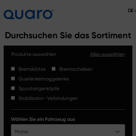
DE
Über uns
Durchsuchen Sie das Sortiment
Angebot
Produkte auswählen
Alles auswählen
Bremsklötze
Aktuelles
Bremsscheiben High Carbon
Bremsklötze
Bremsscheiben
Verkaufsstellen
Querlenkertraggelenke
Spurstangenköpfe
Kontakt
Spurstangenköpfe
Bremsklötze Silver Ceramic
Stabilisator- Verbindungen
Stabilisator-Verbindungen
Bremsscheiben
Wählen Sie ein Fahrzeug aus
Querlenkertraggelenke
Marke