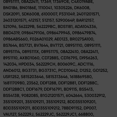
08951111, 08A22411, 17369, 17369OE, C4X019ABE,
BN0186, BN0186E, 1110041, 10305226, DK6008,
DSK2091, SDK6008, 6100007, P331049, 24011201571,
24031201571, 412157, 512157, 5290064P, BAR12157,
521096, 562229B, 562229BC, BDS1181, ADA104336,
BBD4319, 0986479106, 0986479945, 0986479B74,
0986AB5660, F026A01029, AE0123, BR027SA100,
BS7644, BS7721, BV7644, BV7721, 08951110, 08951111,
08951114, 0895111X, 08951175, 08A22410, 08A22411,
8951110, AXBD1060, CD7288S, CD7679S, DI956263,
142034, HPD034, 562229CH, 800609C, ADC1116,
AND6012, BG3731, BG3731C, PCD10642, D1252, GD1252,
USR1252, 5815203646, 5815313646, 1618869580,
1681170980, 23562, DDF1288, DDF12881, DDF1288C,
DDF1288C1, DDF1679, DDF16791, BD9115, BS5413,
BS5413B, 9082085, B1G21201571, 6042664, 530032912,
355109201, 355109211, 355109212, 8DD355109201,
8DD355109211, 8DD355109212, 78BD91152, DP007,
VAU127, 562229J, 562229JC, 562229JC1, 668800,