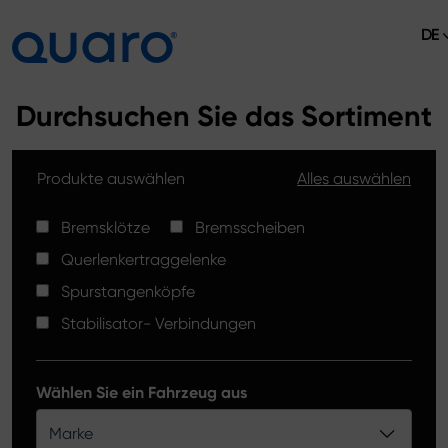
DE
Über uns
Durchsuchen Sie das Sortiment
Angebot
Produkte auswählen
Alles auswählen
Bremsklötze
Aktuelles
Bremsscheiben High Carbon
Bremsklötze
Bremsscheiben
Verkaufsstellen
Querlenkertraggelenke
Spurstangenköpfe
Kontakt
Spurstangenköpfe
Bremsklötze Silver Ceramic
Stabilisator- Verbindungen
Stabilisator-Verbindungen
Bremsscheiben
Wählen Sie ein Fahrzeug aus
Querlenkertraggelenke
Marke