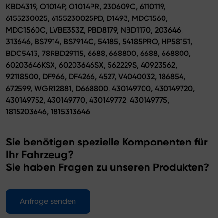
KBD4319, O1014P, O1014PR, 230609C, 6110119,
6155230025, 6155230025PD, D1493, MDC1560,
MDC1560C, LVBE353Z, PBD8179, NBD1170, 203646,
313646, BS7914, BS7914C, 54185, 54185PRO, HP58151,
BDC5413, 78RBD29115, 6688, 668800, 6688, 668800,
60203646KSX, 60203646SX, 562229S, 40923562,
92118500, DF966, DF4266, 4527, V4040032, 186854,
672599, WGR12881, D668800, 430149700, 430149720,
430149752, 430149770, 430149772, 430149775,
1815203646, 1815313646
Sie benötigen spezielle Komponenten für
Ihr Fahrzeug?
Sie haben Fragen zu unseren Produkten?
Anfrage senden