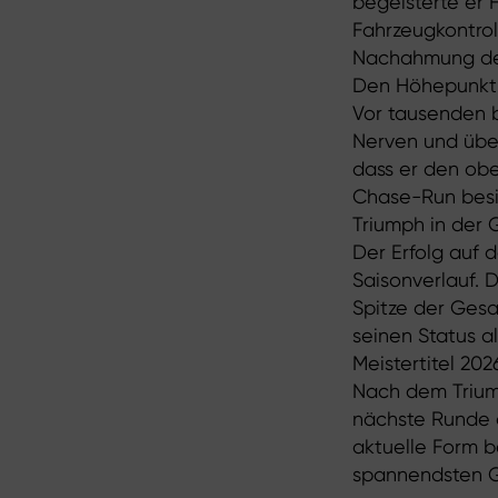
begeisterte er 
Fahrzeugkontrol
Nachahmung der
Den Höhepunkt 
Vor tausenden b
Nerven und übe
dass er den obe
Chase-Run besie
Triumph in der 
Der Erfolg auf 
Saisonverlauf. 
Spitze der Gesa
seinen Status a
Meistertitel 202
Nach dem Triumph
nächste Runde d
aktuelle Form b
spannendsten G