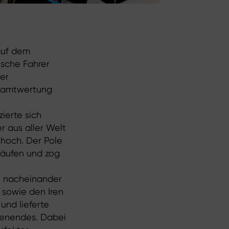
 auf dem
ische Fahrer
ter
esamtwertung
zierte sich
r aus aller Welt
hoch. Der Pole
Läufen und zog
ch nacheinander
 sowie den Iren
und lieferte
henendes. Dabei