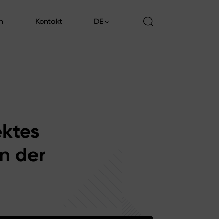
en
Kontakt
DE
en
Kontakt
g
ektes
n der