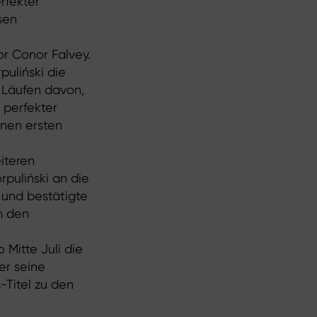
rfekter
sen
r Conor Falvey.
puliński die
 Läufen davon,
 perfekter
inen ersten
iteren
rpuliński an die
 und bestätigte
m den
 Mitte Juli die
er seine
-Titel zu den