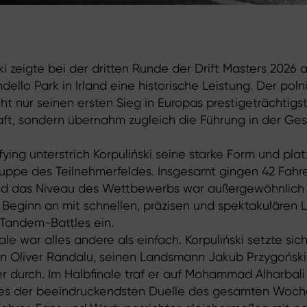
ki zeigte bei der dritten Runde der Drift Masters 2026
ello Park in Irland eine historische Leistung. Der poln
cht nur seinen ersten Sieg in Europas prestigeträchtigs
haft, sondern übernahm zugleich die Führung in der G
fying unterstrich Korpuliński seine starke Form und plat
ruppe des Teilnehmerfeldes. Insgesamt gingen 42 Fahre
und das Niveau des Wettbewerbs war außergewöhnlich 
Beginn an mit schnellen, präzisen und spektakulären 
 Tandem-Battles ein.
ale war alles andere als einfach. Korpuliński setzte si
n Oliver Randalu, seinen Landsmann Jakub Przygoński
durch. Im Halbfinale traf er auf Mohammad Alharbali 
ines der beeindruckendsten Duelle des gesamten Woc