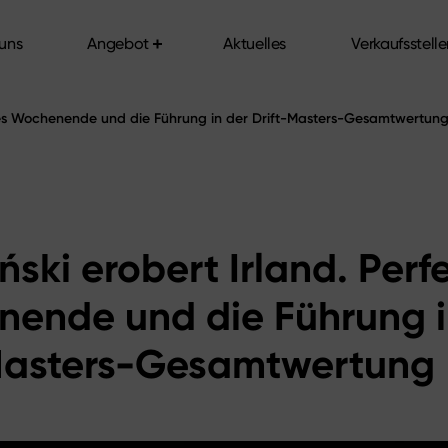
uns
Angebot
Aktuelles
Verkaufsstell
uns
Angebot
Aktuelles
Verkaufsstell
ektes Wochenende und die Führung in der Drift-Masters-Gesamtwertun
6
ński erobert Irland. Perf
ende und die Führung i
Masters-Gesamtwertung