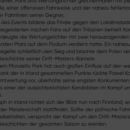
Fahrer, Fans und Wertungsrichter gleichermaßen mit pe
le, einer offensiven Fahrweise und der nahezu fehlerlo
 Fahrlinien seiner Gegner.
des Events bildete das Finale gegen den Lokalmatado
egeisterten irischen Fans auf den Tribünen behielt Kor
rzeugte die Wertungsrichter mit zwei herausragenden
rsten Platz auf dem Podium verdient hatte. Ein nahezu
gelte schließlich den Sieg und brachte dem Polen se
Geschichte seiner Drift-Masters-Karriere.
dem Mondello Park hat auch großen Einfluss auf den we
Dank der in Irland gesammelten Punkte rückte Paweł Ko
mtwertung vor, überholte seine engsten Konkurrenten
ls einer der aussichtsreichsten Kandidaten im Kampf u
6.
 in Irland richtet sich der Blick nun nach Finnland, wo
er Meisterschaft stattfindet. Sollte der polnische Fahr
eibehalten, verspricht der Kampf um den Drift-Masters
eschichten der gesamten Saison zu werden.