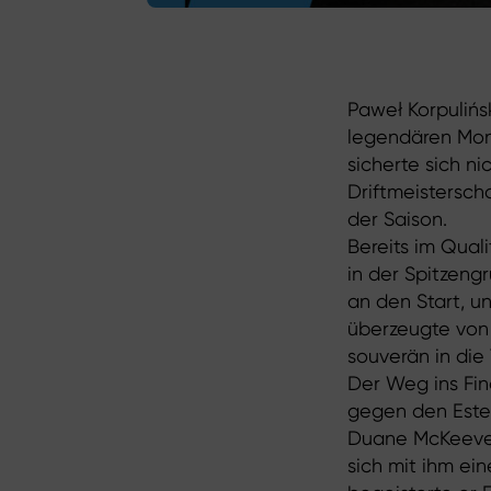
Paweł Korpulińs
legendären Mond
sicherte sich ni
Driftmeistersc
der Saison.
Bereits im Quali
in der Spitzeng
an den Start, 
überzeugte von 
souverän in die
Der Weg ins Fin
gegen den Este
Duane McKeever 
sich mit ihm e