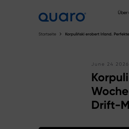
Über 
Über 
Startseite
Korpuliński erobert Irland. Perf
June 24 202
Korpuli
Wochen
Drift-