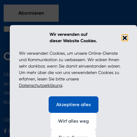
Produktkatalog
Ich bestätige, dass ich die in der Datenschutzerklärung
Wir verwenden auf
enthaltenen Bedingungen gelesen habe
dieser Website Cookies.
Wir verwenden Cookies, um unsere Online-Dienste
und Kommunikation zu verbessern. Wir wären Ihnen
sehr dankbar, wenn Sie damit einverstanden wären.
Um mehr über die von uns verwendeten Cookies zu
Über uns
Aktuelles
erfahren, lesen Sie bitte unsere
Angebot
Datenschutzerklärung
.
Verkaufsstellen
Newsletter
Kontakt
Akzeptiere alles
Obserwuj nas
Wirf alles weg