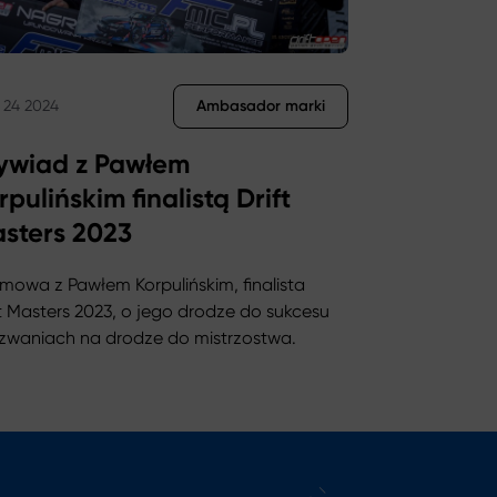
Ambasador marki
l 24 2024
wiad z Pawłem
rpulińskim finalistą Drift
sters 2023
mowa z Pawłem Korpulińskim, finalista
wu hamulcowego
ft Masters 2023, o jego drodze do sukcesu
yzwaniach na drodze do mistrzostwa.
 Posten gehen Wywiad z Pawłem Korpulińskim finalistą Drift M