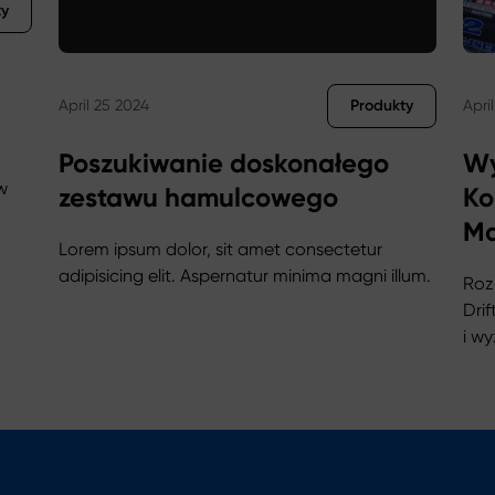
ty
Produkty
April 25 2024
Apri
Poszukiwanie doskonałego
Wy
w
zestawu hamulcowego
Ko
Ma
ieczeństwo na drodze to nasz priorytet
Lorem ipsum dolor, sit amet consectetur
adipisicing elit. Aspernatur minima magni illum.
Roz
Zum Posten gehen Poszukiwanie doskonałego zesta
Dri
i w
Zum