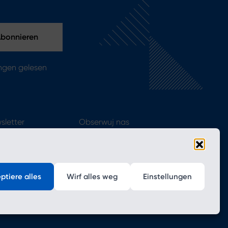
ungen gelesen
sletter
Obserwuj nas
ptiere alles
Wirf alles weg
Einstellungen
Realizacja:
NoMonday