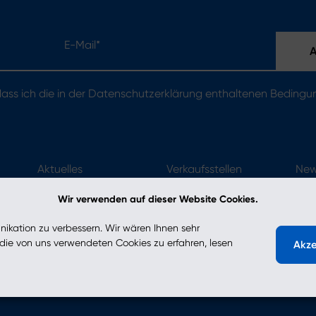
E-Mail*
 dass ich die in der Datenschutzerklärung enthaltenen Beding
Aktuelles
Verkaufsstellen
New
Kontakt
Wir verwenden auf dieser Website Cookies.
kation zu verbessern. Wir wären Ihnen sehr
ie von uns verwendeten Cookies zu erfahren, lesen
Akze