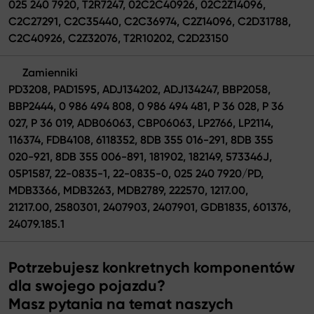
025 240 7920, T2R7247, 02C2C40926, 02C2Z14096,
C2C27291, C2C35440, C2C36974, C2Z14096, C2D31788,
C2C40926, C2Z32076, T2R10202, C2D23150
Zamienniki
PD3208, PAD1595, ADJ134202, ADJ134247, BBP2058,
BBP2444, 0 986 494 808, 0 986 494 481, P 36 028, P 36
027, P 36 019, ADB06063, CBP06063, LP2766, LP2114,
116374, FDB4108, 6118352, 8DB 355 016-291, 8DB 355
020-921, 8DB 355 006-891, 181902, 182149, 573346J,
05P1587, 22-0835-1, 22-0835-0, 025 240 7920/PD,
MDB3366, MDB3263, MDB2789, 222570, 1217.00,
21217.00, 2580301, 2407903, 2407901, GDB1835, 601376,
24079.185.1
Potrzebujesz konkretnych komponentów
dla swojego pojazdu?
Masz pytania na temat naszych