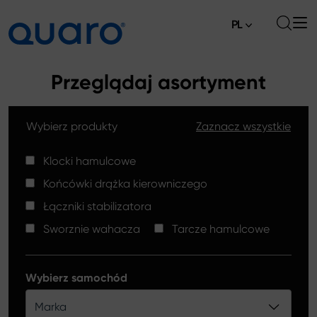
PL
O nas
Przeglądaj asortyment
Oferta
Wybierz produkty
Zaznacz wszystkie
Klocki hamulcowe
Aktualności
Tarcze hamulcowe High Carbon
Klocki hamulcowe
Gdzie kupić
Końcówki drążka kierowniczego
Końcówki drążków kierowniczych
Kontakt
Łączniki stabilizatora
Klocki hamulcowe Silver Ceramic
Sworznie wahacza
Tarcze hamulcowe
Łączniki stabilizatora
Tarcze hamulcowe
Wybierz samochód
Sworznie wahacza
Marka