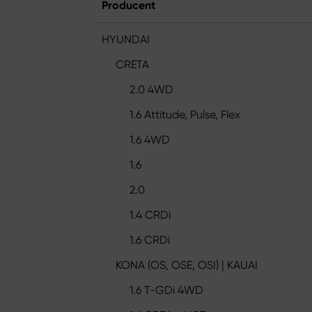
Producent
HYUNDAI
CRETA
2.0 4WD
1.6 Attitude, Pulse, Flex
1.6 4WD
1.6
2.0
1.4 CRDi
1.6 CRDi
KONA (OS, OSE, OSI) | KAUAI
1.6 T-GDi 4WD