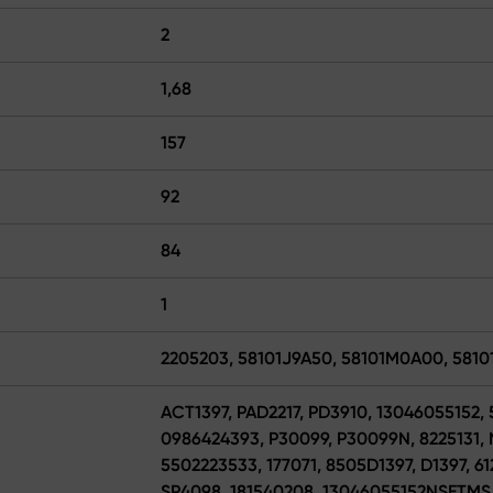
2
1,68
157
92
84
1
2205203, 58101J9A50, 58101M0A00, 581
ACT1397, PAD2217, PD3910, 13046055152, 
0986424393, P30099, P30099N, 8225131, 
5502223533, 177071, 8505D1397, D1397, 6
SP4098, 181540208, 13046055152NSETMS,