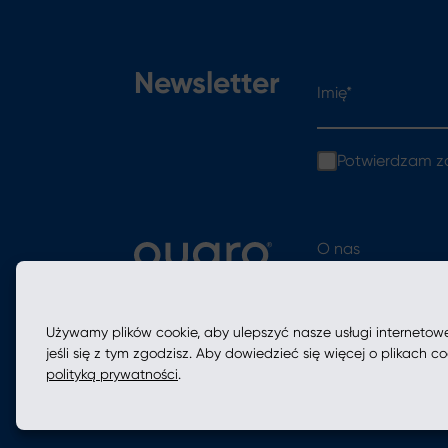
Imię*
Newsletter
Potwierdzam z
O nas
Oferta
Używamy plików cookie, aby ulepszyć nasze usługi internetow
jeśli się z tym zgodzisz. Aby dowiedzieć się więcej o plikach 
polityką prywatności
.
Polityka prywatności