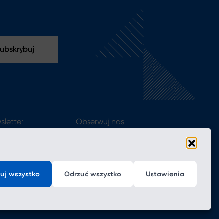
sletter
Obserwuj nas
uj wszystko
Odrzuć wszystko
Ustawienia
Realizacja:
NoMonday