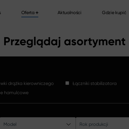
s
Oferta
Aktualności
Gdzie kupić
s
Oferta
Aktualności
Gdzie kupić
Przeglądaj asortyment
ki drążka kierowniczego
Łączniki stabilizatora
ze hamulcowe
Model
Rok produkcji