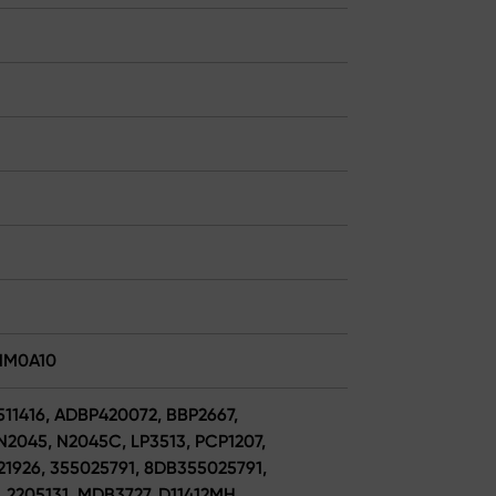
01M0A10
511416, ADBP420072, BBP2667,
N2045, N2045C, LP3513, PCP1207,
121926, 355025791, 8DB355025791,
 2205131, MDB3727, D11412MH,