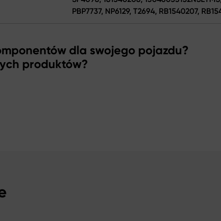
PBP7737, NP6129, T2694, RB1540207, RB1
komponentów dla swojego pojazdu?
zych produktów?
e