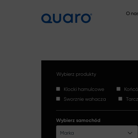
O na
O na
Wybierz produkty
Klocki hamulcowe
Końców
Sworznie wahacza
Tarc
Wybierz samochód
Marka