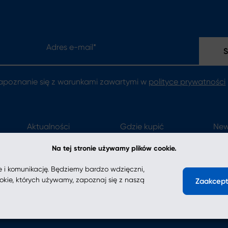
Adres e-mail*
apoznanie się z warunkami zawartymi w
polityce prywatności
Aktualności
Gdzie kupić
New
Kontakt
Na tej stronie używamy plików cookie.
e i komunikację. Będziemy bardzo wdzięczni,
cookie, których używamy, zapoznaj się z naszą
Zaakcept