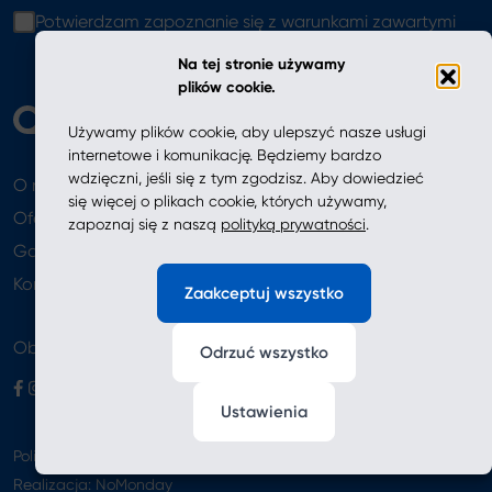
Potwierdzam zapoznanie się z warunkami zawartymi
w
polityce prywatności
Na tej stronie używamy
plików cookie.
Używamy plików cookie, aby ulepszyć nasze usługi
internetowe i komunikację. Będziemy bardzo
wdzięczni, jeśli się z tym zgodzisz. Aby dowiedzieć
O nas
Aktualności
się więcej o plikach cookie, których używamy,
Oferta
zapoznaj się z naszą
polityką prywatności
.
Gdzie kupić
Newsletter
Kontakt
Zaakceptuj wszystko
Obserwuj nas
Odrzuć wszystko
Ustawienia
Polityka prywatności
Realizacja:
NoMonday