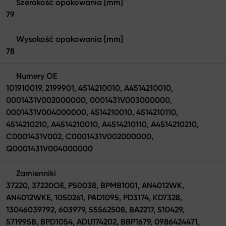
Szerokość opakowania [mm]
79
Wysokość opakowania [mm]
78
Numery OE
101910019, 2199901, 4514210010, A4514210010,
0001431V002000000, 0001431V003000000,
0001431V004000000, 4514210010, 4514210110,
4514210210, A4514210010, A4514210110, A4514210210,
C0001431V002, C0001431V002000000,
Q0001431V004000000
Zamienniki
37220, 37220OE, P50038, BPMB1001, AN4012WK,
AN4012WKE, 1050261, PAD1095, PD3174, KD7328,
13046039792, 603979, 55562508, BA2217, 510429,
571995B, BPD1054, ADU174202, BBP1679, 0986424471,