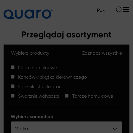
PL
O nas
Przeglądaj asortyment
Oferta
Wybierz produkty
Zaznacz wszystkie
Klocki hamulcowe
Aktualności
Tarcze hamulcowe High Carbon
Klocki hamulcowe
Gdzie kupić
Końcówki drążka kierowniczego
Końcówki drążków kierowniczych
Kontakt
Łączniki stabilizatora
Klocki hamulcowe Silver Ceramic
Sworznie wahacza
Tarcze hamulcowe
Łączniki stabilizatora
Tarcze hamulcowe
Wybierz samochód
Sworznie wahacza
Marka