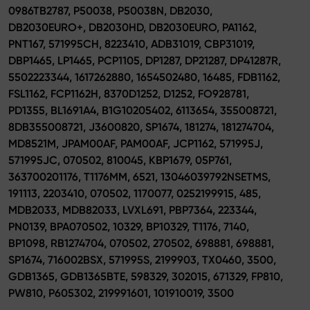
0986TB2787, P50038, P50038N, DB2030,
DB2030EURO+, DB2030HD, DB2030EURO, PA1162,
PNT167, 571995CH, 8223410, ADB31019, CBP31019,
DBP1465, LP1465, PCP1105, DP1287, DP21287, DP41287R,
5502223344, 1617262880, 1654502480, 16485, FDB1162,
FSL1162, FCP1162H, 8370D1252, D1252, FO928781,
PD1355, BL1691A4, B1G10205402, 6113654, 355008721,
8DB355008721, J3600820, SP1674, 181274, 181274704,
MD8521M, JPAM00AF, PAM00AF, JCP1162, 571995J,
571995JC, 070502, 810045, KBP1679, 05P761,
363700201176, T1176MM, 6521, 13046039792NSETMS,
191113, 2203410, 070502, 1170077, 0252199915, 485,
MDB2033, MDB82033, LVXL691, PBP7364, 223344,
PN0139, BPA070502, 10329, BP10329, T1176, 7140,
BP1098, RB1274704, 070502, 270502, 698881, 698881,
SP1674, 716002BSX, 571995S, 2199903, TX0460, 3500,
GDB1365, GDB1365BTE, 598329, 302015, 671329, FP810,
PW810, P605302, 219991601, 101910019, 3500