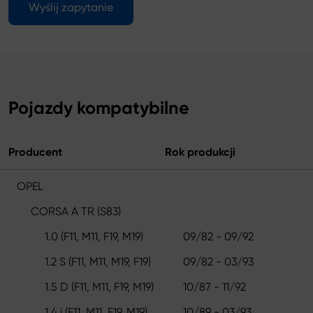
Wyślij zapytanie
Pojazdy kompatybilne
Producent
Rok produkcji
OPEL
CORSA A TR (S83)
1.0 (F11, M11, F19, M19)
09/82 - 09/92
1.2 S (F11, M11, M19, F19)
09/82 - 03/93
1.5 D (F11, M11, F19, M19)
10/87 - 11/92
1.4 i (F11, M11, F19, M19)
10/89 - 03/93