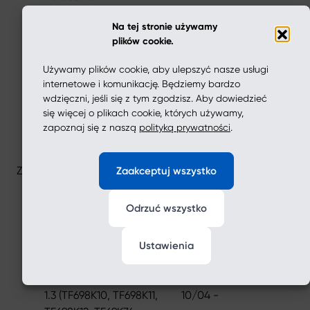
1.4
04/13 -
Na tej stronie używamy
plików cookie.
1.5
04/11 - 12/14
Używamy plików cookie, aby ulepszyć nasze usługi
TIGRA
internetowe i komunikację. Będziemy bardzo
1.6
06/12 -
wdzięczni, jeśli się z tym zgodzisz. Aby dowiedzieć
się więcej o plikach cookie, których używamy,
CHEVY Kombi
zapoznaj się z naszą
polityką prywatności
.
1.6
06/12 -
ZAZ
Zaakceptuj wszystko
LANOS liftback (TA_, TF_)
Odrzuć wszystko
1.5 (TF48YP)
10/04 - 02/17
1.4
04/13 -
Ustawienia
SENS (TF_)
1.3 (TF698K10, TF698K11,
10/04 -