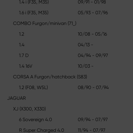
1.4 i (F35, M35)
09/91 - 01/98
1.6 i (F35, M35)
05/93 - 07/96
COMBO Furgon/minivan (71_)
1.2
10/08 - 05/16
1.4
04/13 -
1.7 D
04/94 - 09/97
1.4 16V
10/03 -
CORSA A Furgon/hatchback (S83)
1.2 (F08, W5L)
08/90 - 07/94
JAGUAR
XJ (X300, X330)
6 Sovereign 4.0
09/94 - 07/97
R Super Charged 4.0
11/94 - 07/97