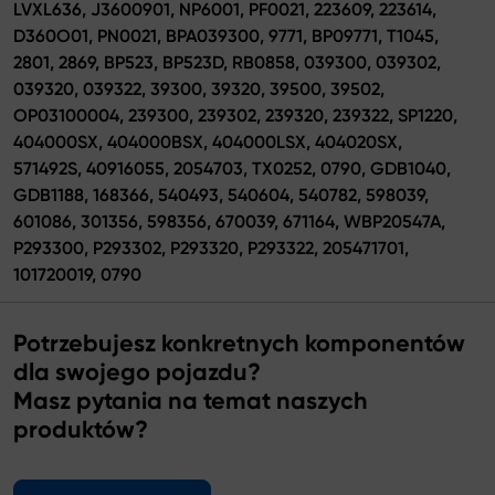
LVXL636, J3600901, NP6001, PF0021, 223609, 223614,
D360O01, PN0021, BPA039300, 9771, BP09771, T1045,
2801, 2869, BP523, BP523D, RB0858, 039300, 039302,
039320, 039322, 39300, 39320, 39500, 39502,
OP03100004, 239300, 239302, 239320, 239322, SP1220,
404000SX, 404000BSX, 404000LSX, 404020SX,
571492S, 40916055, 2054703, TX0252, 0790, GDB1040,
GDB1188, 168366, 540493, 540604, 540782, 598039,
601086, 301356, 598356, 670039, 671164, WBP20547A,
P293300, P293302, P293320, P293322, 205471701,
101720019, 0790
Potrzebujesz konkretnych komponentów
dla swojego pojazdu?
Masz pytania na temat naszych
produktów?