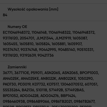
Wysokość opakowania [mm]
84
Numery OE
EC11046948372, 11046148, 11046948322, 11046948372,
93176120, 2054701, JLM21344, JLM21919, 1605087,
1605455, 1605810, 1605824, 1605881, 1605907,
90374747, 90374748, 90442995, 90485140, 90510331,
93176120, 93192639, 90421736
Zamienniki
36771, 36771OE, P59011, ASN2065, ASN2065, BPOP1003,
AN4025K, AN4025KE, AN8022K, AN8022KE, 1050290,
PAD730, PD3019, KD7732, KD7517, 13046070512, 607051,
55535264, BA2136, 510118, 571492B, 571492BAS,
BPD1052, ADG04228, ADG04276, BBP1424,
0986460938, 0986AB9066, 0986TB2021, 0986TB2677,