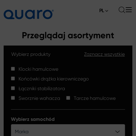
PL
O nas
Przeglądaj asortyment
Oferta
Wybierz produkty
Zaznacz wszystkie
Klocki hamulcowe
Aktualności
Tarcze hamulcowe High Carbon
Klocki hamulcowe
Gdzie kupić
Końcówki drążka kierowniczego
Końcówki drążków kierowniczych
Kontakt
Łączniki stabilizatora
Klocki hamulcowe Silver Ceramic
Sworznie wahacza
Tarcze hamulcowe
Łączniki stabilizatora
Tarcze hamulcowe
Wybierz samochód
Sworznie wahacza
Marka