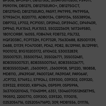
BP508, BPOPEF1, DB1275UL, 205470070200, P59011,
P59011N, DB1275, DB1275EURO+, DB1275GCT,
DB1275HD, DB1275EURO, PA597, PNT995, PNT995A,
571924CH, 8220770, ADB0134, CBP0134, 555389D6,
DBP702, LP702, PCP1051, DP2940, DP3940C, DP4940R,
DP940, PLK1543, PLK1553, 5502223609, 1617249580,
1801CORBF, 16055, FDB4749, FDB732, FSL732,
HQF2038C, FCP732H, FCP732R, 7563D688, 8250D1139,
D688, D1139, FO470081, PD42, PD82, BL1299A1, BL1299B1,
9001012, B1G10203172, 6110402, 530032839,
355007531, 355007541, 355026771, 355032481,
8DB355007531, 8DB355007541, 8DB355026771,
8DB355032481, J3600901, J3600908, SP1220, 180858,
MD8110, JPA390AF, PA0072AF, PA390AF, PA906AF,
JCP732, 571492J, 571924J, 039300, 039302, 039320,
039322, 810020, KBP1424, 05P599, 05P599A,
363700201045, T1045MM, 6351, 13046070512NSETMS,
190592, 2200770, 039300, 039320, 1170015,
0252054716, 0252054716PD, 309, MDB1556, D11176,