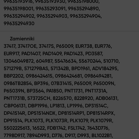
99635193916, 99635193930, 99635198000,
99635198001, 99635293091, 99635294890,
99635294902, 99635294903, 99635294904,
99635294930
Zamienniki
37417, 37417OE, 37417S, P65009, EUR738, EUR776,
EUR917, PAD1407, PAD1409, PAD1423, PD3587,
13046049872, 604987, 55476634, 55670244, 510710,
571279B, 571279BAS, 571342B, BPD1961, ADV184295,
BBP2202, 0986424615, 0986424681, 0986494281,
0986TB2854, BP396, 07B31415, P65009, P65009N,
P65039N, BP3564, PA1850, PNT1731, PNT1731A,
PNT1731B, 573725CH, 8226570, 8228920, ADB06131,
CBP06131, DBP1996, LP1813, LP1996, DP31514C,
DP41514R, DP51514NDX, DP81514RP1, DP81514RPX,
DP91514, PLK1073, PLK1073R, PLK1079, PLK1079R,
5502225613, 16522, FDB1742, FSL1742, 7643D776,
7798D917, 7894D993, D776, D917, D993, BL1022B1,