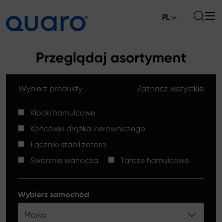
PL
O nas
Przeglądaj asortyment
Oferta
Wybierz produkty
Zaznacz wszystkie
Klocki hamulcowe
Aktualności
Tarcze hamulcowe High Carbon
Klocki hamulcowe
Gdzie kupić
Końcówki drążka kierowniczego
Końcówki drążków kierowniczych
Kontakt
Łączniki stabilizatora
Klocki hamulcowe Silver Ceramic
Sworznie wahacza
Tarcze hamulcowe
Łączniki stabilizatora
Tarcze hamulcowe
Wybierz samochód
Sworznie wahacza
Marka