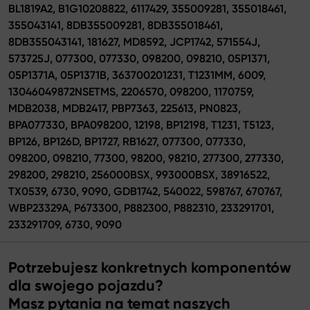
BL1819A2, B1G10208822, 6117429, 355009281, 355018461,
355043141, 8DB355009281, 8DB355018461,
8DB355043141, 181627, MD8592, JCP1742, 571554J,
573725J, 077300, 077330, 098200, 098210, 05P1371,
05P1371A, 05P1371B, 363700201231, T1231MM, 6009,
13046049872NSETMS, 2206570, 098200, 1170759,
MDB2038, MDB2417, PBP7363, 225613, PN0823,
BPA077330, BPA098200, 12198, BP12198, T1231, T5123,
BP126, BP126D, BP1727, RB1627, 077300, 077330,
098200, 098210, 77300, 98200, 98210, 277300, 277330,
298200, 298210, 256000BSX, 993000BSX, 38916522,
TX0539, 6730, 9090, GDB1742, 540022, 598767, 670767,
WBP23329A, P673300, P882300, P882310, 233291701,
233291709, 6730, 9090
Potrzebujesz konkretnych komponentów
dla swojego pojazdu?
Masz pytania na temat naszych