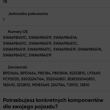
78
Jednostka pakowania
1
Numery OE
5WA698451C, 5WA698451F, 5WA698451A,
5WA698451C, 5WA698451F, 5WA698451C,
5WA698451F, 5WA698451C, 5WA698451F, 5WA698451A,
5WA698451C, 5WA698451F
Zamienniki
BPD1664, BPD1664, P85184, P85184N, 82212810, LP3669,
PCP2035, 55022247164, 355040851, 8DB355040851,
182410, 2212810, MDB3469, 2247164, T2903, 12810
Potrzebujesz konkretnych komponentów
dla swojego pojazdu?