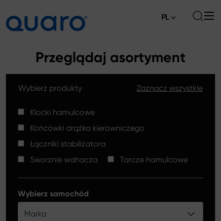
PL
O nas
Przeglądaj asortyment
Oferta
Wybierz produkty
Zaznacz wszystkie
Klocki hamulcowe
Aktualności
Tarcze hamulcowe High Carbon
Klocki hamulcowe
Gdzie kupić
Końcówki drążka kierowniczego
Końcówki drążków kierowniczych
Kontakt
Łączniki stabilizatora
Klocki hamulcowe Silver Ceramic
Sworznie wahacza
Tarcze hamulcowe
Łączniki stabilizatora
Tarcze hamulcowe
Wybierz samochód
Sworznie wahacza
Marka