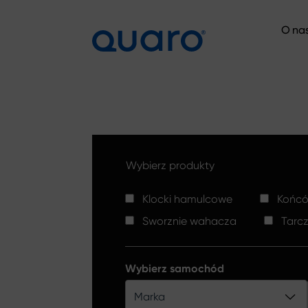
O na
O na
Wybierz produkty
Klocki hamulcowe
Końców
Sworznie wahacza
Tarc
Wybierz samochód
Marka