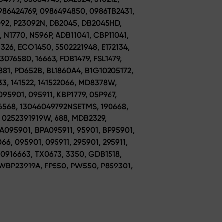
0986424769, 0986494850, 0986TB2431,
092, P23092N, DB2045, DB2045HD,
, N1770, N596P, ADB11041, CBP11041,
1326, ECO1450, 5502221948, E172134,
3076580, 16663, FDB1479, FSL1479,
81, PD652B, BL1860A4, B1G10205172,
33, 141522, 141522066, MD8378W,
95901, 095911, KBP1779, 05P967,
6568, 13046049792NSETMS, 190668,
, 0252391919W, 688, MDB2329,
A095901, BPA095911, 95901, BP95901,
066, 095901, 095911, 295901, 295911,
 70916663, TX0673, 3350, GDB1518,
, WBP23919A, FP550, PW550, P859301,