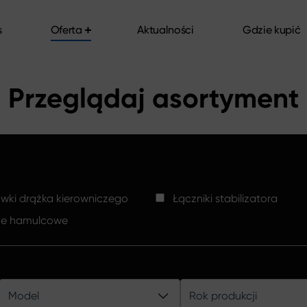
s
Oferta
Aktualności
Gdzie kupić
s
Oferta
Aktualności
Gdzie kupić
Przeglądaj asortyment
ki drążka kierowniczego
Łączniki stabilizatora
ze hamulcowe
Model
Rok produkcji