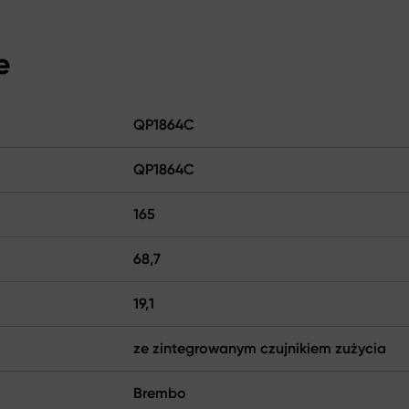
e
QP1864C
QP1864C
165
68,7
19,1
ze zintegrowanym czujnikiem zużycia
Brembo