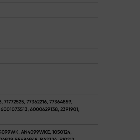
, 71772525, 77362216, 77364859,
 6001073513, 6000629138, 2391901,
N4099WK, AN4099WKE, 1050124,
04979, 55684948, BA2324, 510212,