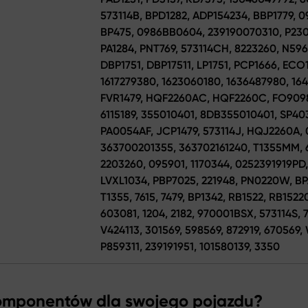
573114B, BPD1282, ADP154234, BBP1779, 
BP475, 0986BB0604, 239190070310, P23
PA1284, PNT769, 573114CH, 8223260, N596
DBP1751, DBP17511, LP1751, PCP1666, ECO
1617279380, 1623060180, 1636487980, 164
FVR1479, HQF2260AC, HQF2260C, FO9098
6115189, 355010401, 8DB355010401, SP40
PA0054AF, JCP1479, 573114J, HQJ2260A, 0
363700201355, 363702161240, T1355MM, 
2203260, 095901, 1170344, 0252391919PD
LVXL1034, PBP7025, 221948, PN0220W, BP
T1355, 7615, 7479, BP1342, RB1522, RB1522
603081, 1204, 2182, 970001BSX, 573114S,
V424113, 301569, 598569, 872919, 670569
P859311, 239191951, 101580139, 3350
komponentów dla swojego pojazdu?