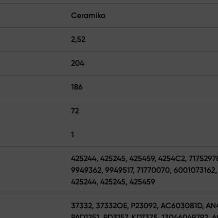
Ceramika
2,52
204
186
72
1
425244, 425245, 425459, 4254C2, 71752978
9949362, 9949517, 71770070, 6001073162,
425244, 425245, 425459
37332, 37332OE, P23092, AC603081D, A
PAD1251, PD3157, KD7375, 13046049792, 6