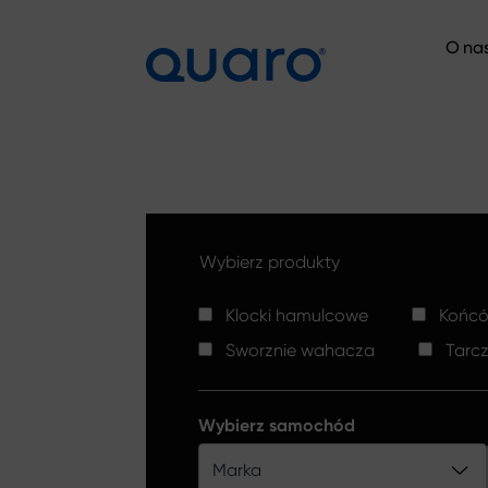
O na
O na
Wybierz produkty
Klocki hamulcowe
Końców
Sworznie wahacza
Tarc
Wybierz samochód
Marka