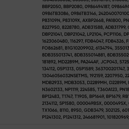
BBP2050, BBP2080, 0986494187, 0986494
0986TB3086, 0986TB3146, 242040070100,
P83109N, P83109X, AXBP2668, PA1800, P
8227950, 8228780, ADB31588, ADB31799, 
DBP21041, DBP21042, LP2104, PCP1106, D
1623060480, 116297, FDB4047, FDB4326, F
FO862681, B1G10209902, 6134794, 355013
8DB355013741, 8DB355014881, 8DB3550297
181892, MD2289M, PA244AF, JCP043, 5725
134112, 05P1313, 05P1589, 363700201747
13046056032NSETMS, 192159, 2207950, 22
MDB2933, MDB3053, D2289MH, D2289M, LV
N3602133, NP1119, 224585, T360A123, PN18
BP12483, T1747, T1905, BP1649, BP1679, RB1
2134112, SP1580, 000049BSX, 000049SX,
TX1066, 8110, 8950, GDB3479, 302125, 60
P1241302, P1241312, 246681901, 101820969,