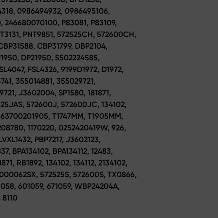
318, 0986494932, 0986495106,
 246680070100, P83081, P83109,
NT3131, PNT9851, 572525CH, 572600CH,
CBP31588, CBP31799, DBP2104,
P1950, DP21950, 5502224585,
SL4047, FSL4326, 9199D1972, D1972,
741, 355014881, 355029721,
21, J3602004, SP1580, 181871,
25JAS, 572600J, 572600JC, 134102,
, 363700201905, T1747MM, T1905MM,
08780, 1170220, 0252420419W, 926,
XL1432, PBP7217, J3602123,
37, BPA134102, BPA134112, 12483,
871, RB1892, 134102, 134112, 2134102,
 000062SX, 572525S, 572600S, TX0866,
1058, 601059, 671059, WBP24204A,
 8110