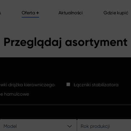
s
Oferta
Aktualności
Gdzie kupić
s
Oferta
Aktualności
Gdzie kupić
Przeglądaj asortyment
ki drążka kierowniczego
Łączniki stabilizatora
ze hamulcowe
Model
Rok produkcji