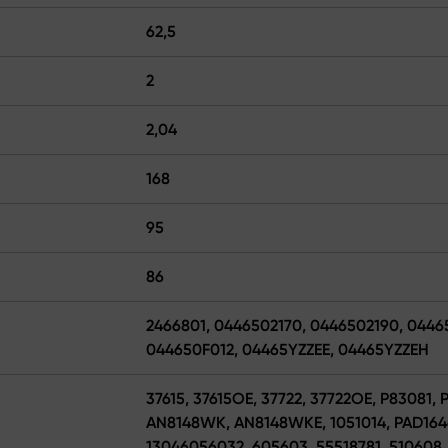
62,5
2
2,04
168
95
86
2466801, 0446502170, 0446502190, 0446
044650F012, 04465YZZEE, 04465YZZEH
37615, 37615OE, 37722, 37722OE, P83081,
AN8148WK, AN8148WKE, 1051014, PAD1646
13046056032, 605603, 55518781, 510608,