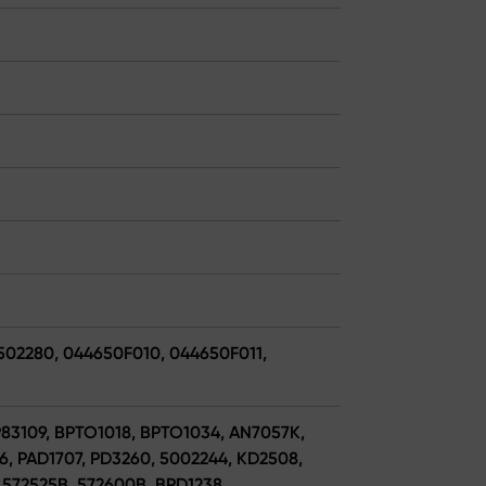
502280, 044650F010, 044650F011,
 P83109, BPTO1018, BPTO1034, AN7057K,
, PAD1707, PD3260, 5002244, KD2508,
 572525B, 572600B, BPD1238,