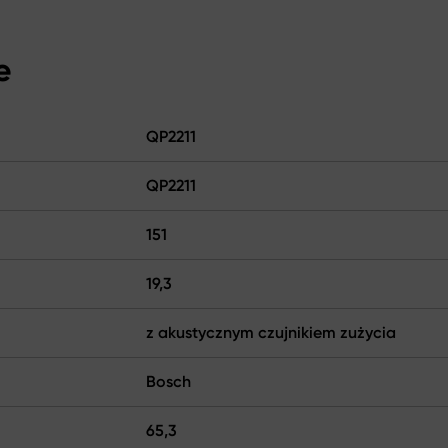
e
QP2211
QP2211
151
19,3
z akustycznym czujnikiem zużycia
Bosch
65,3