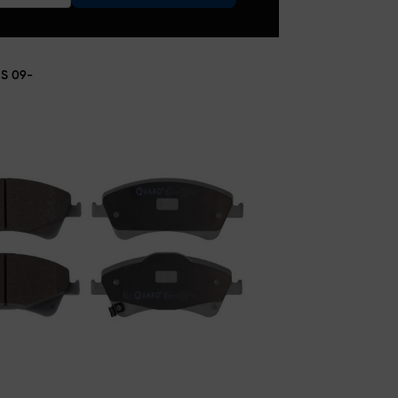
S 09-