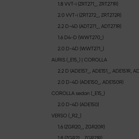
1.8 VVT-i (ZRT271_, ZRT271R)
2.0 VVT-i (ZRT272_, ZRT272R)
2.2 D-4D (ADT271_, ADT271R)
1.6 D4-D (WWT270_)
2.0 D-4D (WWT271_)
AURIS (_E15_) | COROLLA
2.2 D (ADE157_, ADE151_, ADE151R, A
2.0 D-4D (ADE150_, ADE150R)
COROLLA sedan (_E15_)
2.0 D-4D (ADE150)
VERSO (_R2_)
1.6 (ZGR20_, ZGR20R)
1.8 (ZGR21_, ZGR21R)