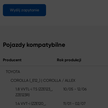
Wyślij zapytanie
Pojazdy kompatybilne
Producent
Rok produkcji
TOYOTA
COROLLA (_E12_) | COROLLA / ALLEX
1.8 VVTL-i TS (ZZE123_,
10/05 - 12/06
ZZE123R)
1.4 VVT-i (ZZE120_,
11/01 - 02/07