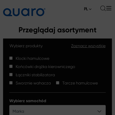
PL
O nas
Przeglądaj asortyment
Oferta
Wybierz produkty
Zaznacz wszystkie
Klocki hamulcowe
Aktualności
Tarcze hamulcowe High Carbon
Klocki hamulcowe
Gdzie kupić
Końcówki drążka kierowniczego
Końcówki drążków kierowniczych
Kontakt
Łączniki stabilizatora
Klocki hamulcowe Silver Ceramic
Sworznie wahacza
Tarcze hamulcowe
Łączniki stabilizatora
Tarcze hamulcowe
Wybierz samochód
Sworznie wahacza
Marka