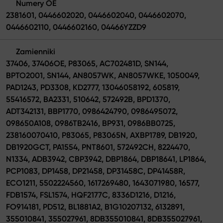
Numery OE
2381601, 0446602020, 0446602040, 0446602070,
0446602110, 0446602160, 04466YZZD9
Zamienniki
37406, 37406OE, P83065, AC702481D, SN144,
BPTO2001, SN144, AN8057WK, AN8057WKE, 1050049,
PAD1243, PD3308, KD2777, 13046058192, 605819,
55416572, BA2331, 510642, 572492B, BPD1370,
ADT342131, BBP1770, 0986424790, 0986495072,
098650A108, 0986TB2416, BP931, 0986BB0725,
238160070410, P83065, P83065N, AXBP1789, DB1920,
DB1920GCT, PA1554, PNT8601, 572492CH, 8224470,
N1334, ADB3942, CBP3942, DBP1864, DBP18641, LP1864,
PCP1083, DP1458, DP21458, DP31458C, DP41458R,
ECO1211, 5502224560, 1617269480, 1643071980, 16577,
FDB1574, FSL1574, HQF2177C, 8336D1216, D1216,
FO914181, PD512, BL1881A2, B1G10207132, 6132891,
355010841, 355027961, 8DB355010841, 8DB355027961,