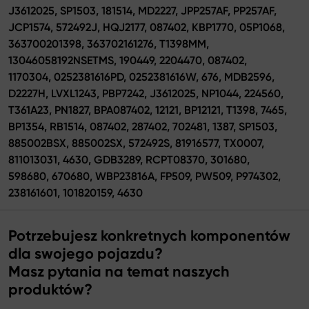
J3612025, SP1503, 181514, MD2227, JPP257AF, PP257AF,
JCP1574, 572492J, HQJ2177, 087402, KBP1770, 05P1068,
363700201398, 363702161276, T1398MM,
13046058192NSETMS, 190449, 2204470, 087402,
1170304, 0252381616PD, 0252381616W, 676, MDB2596,
D2227H, LVXL1243, PBP7242, J3612025, NP1044, 224560,
T361A23, PN1827, BPA087402, 12121, BP12121, T1398, 7465,
BP1354, RB1514, 087402, 287402, 702481, 1387, SP1503,
885002BSX, 885002SX, 572492S, 81916577, TX0007,
811013031, 4630, GDB3289, RCPT08370, 301680,
598680, 670680, WBP23816A, FP509, PW509, P974302,
238161601, 101820159, 4630
Potrzebujesz konkretnych komponentów
dla swojego pojazdu?
Masz pytania na temat naszych
produktów?