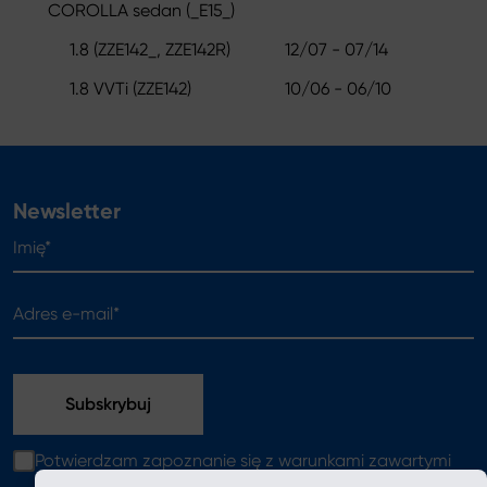
COROLLA sedan (_E15_)
1.8 (ZZE142_, ZZE142R)
12/07 - 07/14
1.8 VVTi (ZZE142)
10/06 - 06/10
Newsletter
Imię*
Adres e-mail*
Potwierdzam zapoznanie się z warunkami zawartymi
w
polityce prywatności