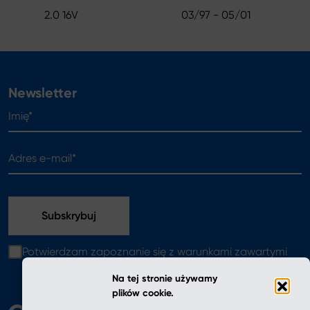
2.0 16V
03/97 - 05/01
Newsletter
Imię*
Adres e-mail*
Potwierdzam zapoznanie się z warunkami zawartymi
w
polityce prywatności
Na tej stronie używamy
plików cookie.