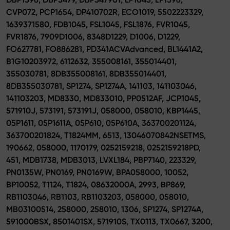
CVP072, PCP1654, DP410702R, ECO1019, 5502223329,
1639371580, FDB1045, FSL1045, FSL1876, FVR1045,
FVR1876, 7909D1006, 8348D1229, D1006, D1229,
FO627781, FO886281, PD341ACVAdvanced, BL1441A2,
B1G10203972, 6112632, 355008161, 355014401,
355030781, 8DB355008161, 8DB355014401,
8DB355030781, SP1274, SP1274A, 141103, 141103046,
141103203, MD8330, MD833010, PP0512AF, JCP1045,
571910J, 573191, 573191J, 058000, 058010, KBP1445,
05P1611, 05P1611A, 05P610, 05P610A, 363700201124,
363700201824, T1824MM, 6513, 13046070842NSETMS,
190662, 058000, 1170179, 0252159218, 0252159218PD,
451, MDB1738, MDB3013, LVXL184, PBP7140, 223329,
PN0135W, PN0169, PN0169W, BPA058000, 10052,
BP10052, T1124, T1824, 08632000A, 2993, BP869,
RB1103046, RB1103, RB1103203, 058000, 058010,
MB03100514, 258000, 258010, 1306, SP1274, SP1274A,
591000BSX, 8501401SX, 571910S, TX0113, TX0667, 3200,