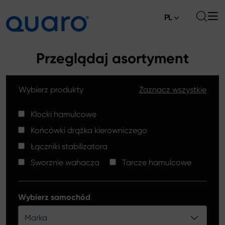
PL
O nas
Przeglądaj asortyment
Oferta
Wybierz produkty
Zaznacz wszystkie
Klocki hamulcowe
Aktualności
Tarcze hamulcowe High Carbon
Klocki hamulcowe
Gdzie kupić
Końcówki drążka kierowniczego
Końcówki drążków kierowniczych
Kontakt
Łączniki stabilizatora
Klocki hamulcowe Silver Ceramic
Sworznie wahacza
Tarcze hamulcowe
Łączniki stabilizatora
Tarcze hamulcowe
Wybierz samochód
Sworznie wahacza
Marka