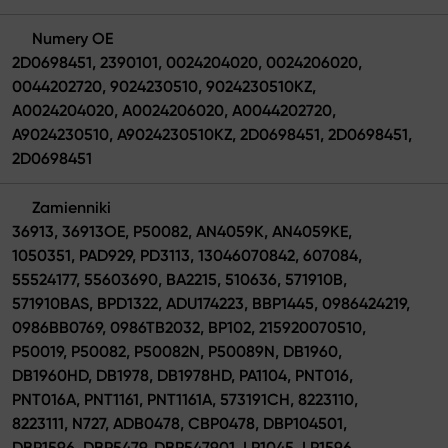
Numery OE
2D0698451, 2390101, 0024204020, 0024206020,
0044202720, 9024230510, 9024230510KZ,
A0024204020, A0024206020, A0044202720,
A9024230510, A9024230510KZ, 2D0698451, 2D0698451,
2D0698451
Zamienniki
36913, 36913OE, P50082, AN4059K, AN4059KE,
1050351, PAD929, PD3113, 13046070842, 607084,
55524177, 55603690, BA2215, 510636, 571910B,
571910BAS, BPD1322, ADU174223, BBP1445, 0986424219,
0986BB0769, 0986TB2032, BP102, 215920070510,
P50019, P50082, P50082N, P50089N, DB1960,
DB1960HD, DB1978, DB1978HD, PA1104, PNT016,
PNT016A, PNT1161, PNT1161A, 573191CH, 8223110,
8223111, N727, ADB0478, CBP0478, DBP104501,
DBP1596, DBP5479, DBP547901, LP1045, LP1596,