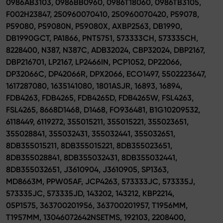
0986AB3103, 0986BB0960, 0986T18060, 0986TB3105,
F002H23847, 250960070410, 250960070420, P59078,
P59080, P59080N, P59080X, AXBP2563, DB1990,
DB1990GCT, PA1866, PNT5751, 573333CH, 573335CH,
8228400, N387, N387C, ADB32024, CBP32024, DBP2167,
DBP216701, LP2167, LP2466IN, PCP1052, DP22066,
DP32066C, DP42066R, DPX2066, ECO1497, 5502223647,
1617287080, 1635141080, 1801ASJR, 16893, 16894,
FDB4263, FDB4265, FDB4265D, FDB4265W, FSL4263,
FSL4265, 8668D1468, D1468, FO936481, B1G10209532,
6118449, 6119272, 355015211, 355015221, 355023651,
355028841, 355032431, 355032441, 355032651,
8DB355015211, 8DB355015221, 8DB355023651,
8DB355028841, 8DB355032431, 8DB355032441,
8DB355032651, J3610904, J3610905, SP1363,
MD8663M, PPW05AF, JCP4263, 573333JC, 573335J,
573335JC, 573335JD, 143202, 143212, KBP2214,
05P1575, 363700201956, 363700201957, T1956MM,
T1957MM, 13046072642NSETMS, 192103, 2208400,