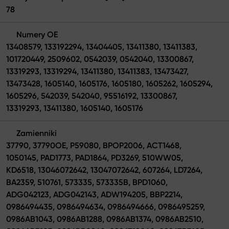
78
Numery OE
13408579, 133192294, 13404405, 13411380, 13411383,
101720449, 2509602, 0542039, 0542040, 13300867,
13319293, 13319294, 13411380, 13411383, 13473427,
13473428, 1605140, 1605176, 1605180, 1605262, 1605294,
1605296, 542039, 542040, 95516192, 13300867,
13319293, 13411380, 1605140, 1605176
Zamienniki
37790, 37790OE, P59080, BPOP2006, ACT1468,
1050145, PAD1773, PAD1864, PD3269, 510WW05,
KD6518, 13046072642, 13047072642, 607264, LD7264,
BA2359, 510761, 573335, 573335B, BPD1060,
ADG042123, ADG042143, ADW194205, BBP2214,
0986494435, 0986494634, 0986494666, 0986495259,
0986AB1043, 0986AB1288, 0986AB1374, 0986AB2510,