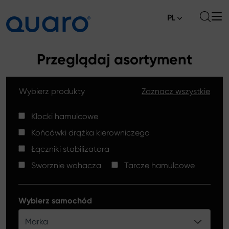
PL
O nas
Przeglądaj asortyment
Oferta
Wybierz produkty
Zaznacz wszystkie
Klocki hamulcowe
Aktualności
Tarcze hamulcowe High Carbon
Klocki hamulcowe
Gdzie kupić
Końcówki drążka kierowniczego
Końcówki drążków kierowniczych
Kontakt
Łączniki stabilizatora
Klocki hamulcowe Silver Ceramic
Sworznie wahacza
Tarcze hamulcowe
Łączniki stabilizatora
Tarcze hamulcowe
Wybierz samochód
Sworznie wahacza
Marka