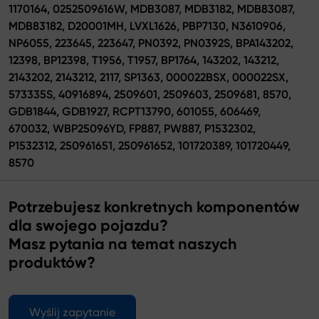
1170164, 0252509616W, MDB3087, MDB3182, MDB83087,
MDB83182, D20001MH, LVXL1626, PBP7130, N3610906,
NP6055, 223645, 223647, PN0392, PN0392S, BPA143202,
12398, BP12398, T1956, T1957, BP1764, 143202, 143212,
2143202, 2143212, 2117, SP1363, 000022BSX, 000022SX,
573335S, 40916894, 2509601, 2509603, 2509681, 8570,
GDB1844, GDB1927, RCPT13790, 601055, 606469,
670032, WBP25096YD, FP887, PW887, P1532302,
P1532312, 250961651, 250961652, 101720389, 101720449,
8570
Potrzebujesz konkretnych komponentów
dla swojego pojazdu?
Masz pytania na temat naszych
produktów?
Wyślij zapytanie