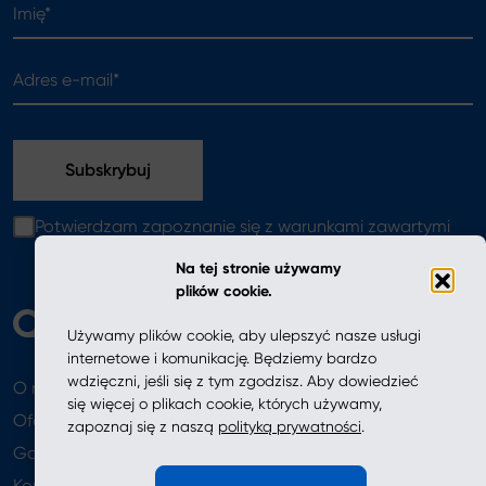
Imię*
Adres e-mail*
Potwierdzam zapoznanie się z warunkami zawartymi
w
polityce prywatności
Na tej stronie używamy
plików cookie.
Używamy plików cookie, aby ulepszyć nasze usługi
internetowe i komunikację. Będziemy bardzo
wdzięczni, jeśli się z tym zgodzisz. Aby dowiedzieć
O nas
Aktualności
się więcej o plikach cookie, których używamy,
Oferta
zapoznaj się z naszą
polityką prywatności
.
Gdzie kupić
Newsletter
Kontakt