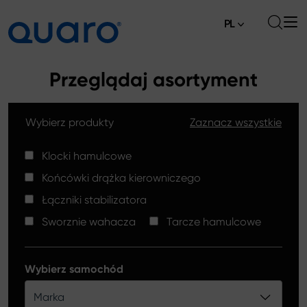
PL
O nas
Przeglądaj asortyment
Oferta
Wybierz produkty
Zaznacz wszystkie
Klocki hamulcowe
Aktualności
Tarcze hamulcowe High Carbon
Klocki hamulcowe
Gdzie kupić
Końcówki drążka kierowniczego
Końcówki drążków kierowniczych
Kontakt
Łączniki stabilizatora
Klocki hamulcowe Silver Ceramic
Sworznie wahacza
Tarcze hamulcowe
Łączniki stabilizatora
Tarcze hamulcowe
Wybierz samochód
Sworznie wahacza
Marka