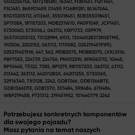
5502224756, 1617278580, 16340, FDB1451, FQT1451,
FSL1451, 8659D1459, D1459, FO689281, BL1475A4,
B1G10205112, 6113661, 355018451, 8DB355018451,
SP1708A, 181157203, MD8231W10, PA0910AF, JCP1451,
573006D, 573006J, 063112, KBP1733, 05P979,
363700205122, T5122MM, 6103, 13046028372NSETMS,
190506, 2202152, 063112, 1170082, 02521945191PD,
0252194519W, 447, 562, MDB2075, MDB82075, LVXL1016,
PBP7583, 224739, 224756, PN0023W, BPA063112, 10445,
BP10445, T5122, 7385, BP1279, RB1157203, 063112, 63112,
213442, 263112, 642012BSX, 642012SX, 573006S,
32916340, TX0128, 2242, GDB1366, GDB1366BTE,
GDB1366DTE, GDB1370, 301484, 598484, 670484,
WBP21945B, P731312, 219451952, 101440779, 2242
Potrzebujesz konkretnych komponentów
dla swojego pojazdu?
Masz pytania na temat naszych