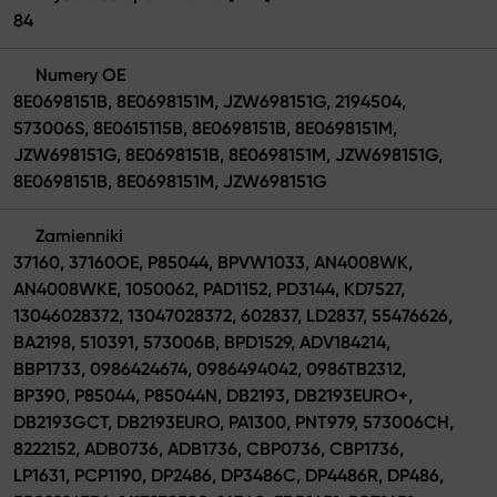
84
Numery OE
8E0698151B, 8E0698151M, JZW698151G, 2194504,
573006S, 8E0615115B, 8E0698151B, 8E0698151M,
JZW698151G, 8E0698151B, 8E0698151M, JZW698151G,
8E0698151B, 8E0698151M, JZW698151G
Zamienniki
37160, 37160OE, P85044, BPVW1033, AN4008WK,
AN4008WKE, 1050062, PAD1152, PD3144, KD7527,
13046028372, 13047028372, 602837, LD2837, 55476626,
BA2198, 510391, 573006B, BPD1529, ADV184214,
BBP1733, 0986424674, 0986494042, 0986TB2312,
BP390, P85044, P85044N, DB2193, DB2193EURO+,
DB2193GCT, DB2193EURO, PA1300, PNT979, 573006CH,
8222152, ADB0736, ADB1736, CBP0736, CBP1736,
LP1631, PCP1190, DP2486, DP3486C, DP4486R, DP486,