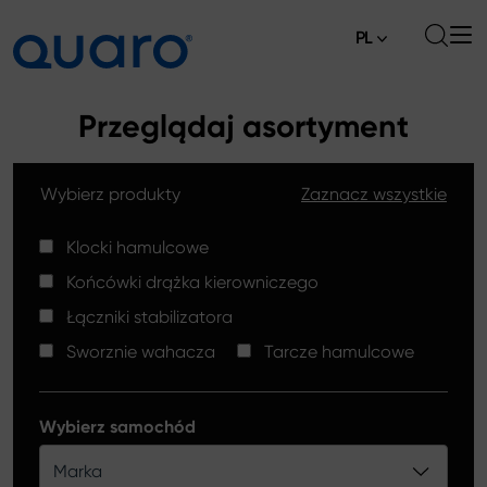
PL
O nas
Przeglądaj asortyment
Oferta
Wybierz produkty
Zaznacz wszystkie
Klocki hamulcowe
Aktualności
Tarcze hamulcowe High Carbon
Klocki hamulcowe
Gdzie kupić
Końcówki drążka kierowniczego
Końcówki drążków kierowniczych
Kontakt
Łączniki stabilizatora
Klocki hamulcowe Silver Ceramic
Sworznie wahacza
Tarcze hamulcowe
Łączniki stabilizatora
Tarcze hamulcowe
Wybierz samochód
Sworznie wahacza
Marka