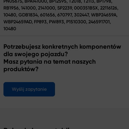
PN0567S, BPA141000, BP12595, T2018, T2113, BP1798,
RB1956, 141000, 2141000, SP2239, 000351BSX, 22116126,
10480, GDB1834, 601656, 670797, 302447, WBP24659A,
WBP24659AD, FP893, PW893, P1510300, 246591701,
10480
Potrzebujesz konkretnych komponentów
dla swojego pojazdu?
Masz pytania na temat naszych
produktów?
Wyślij zapytanie