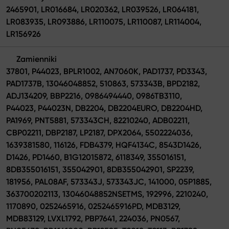
2465901, LR016684, LR020362, LR039526, LR064181,
LR083935, LR093886, LR110075, LR110087, LR114004,
LR156926
Zamienniki
37801, P44023, BPLR1002, AN7060K, PAD1737, PD3343,
PAD1737B, 13046048852, 510863, 573343B, BPD2182,
ADJ134209, BBP2216, 0986494440, 0986TB3110,
P44023, P44023N, DB2204, DB2204EURO, DB2204HD,
PA1969, PNT5881, 573343CH, 82210240, ADB02211,
CBP02211, DBP2187, LP2187, DPX2064, 5502224036,
1639381580, 116126, FDB4379, HQF4134C, 8543D1426,
D1426, PD1460, B1G12015872, 6118349, 355016151,
8DB355016151, 355042901, 8DB355042901, SP2239,
181956, PAL08AF, 573343J, 573343JC, 141000, 05P1885,
363700202113, 13046048852NSETMS, 192996, 2210240,
1170890, 0252465916, 0252465916PD, MDB3129,
MDB83129, LVXL1792, PBP7641, 224036, PN0567,