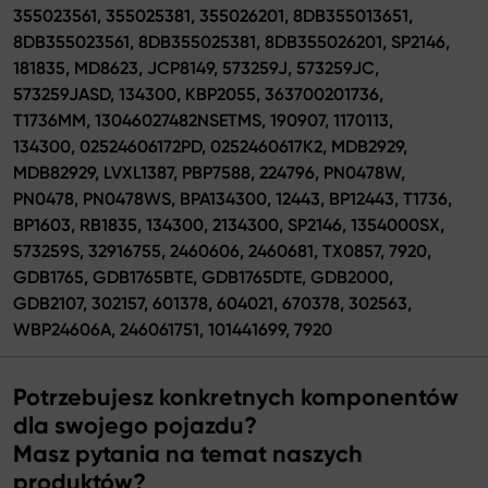
355023561, 355025381, 355026201, 8DB355013651,
8DB355023561, 8DB355025381, 8DB355026201, SP2146,
181835, MD8623, JCP8149, 573259J, 573259JC,
573259JASD, 134300, KBP2055, 363700201736,
T1736MM, 13046027482NSETMS, 190907, 1170113,
134300, 02524606172PD, 0252460617K2, MDB2929,
MDB82929, LVXL1387, PBP7588, 224796, PN0478W,
PN0478, PN0478WS, BPA134300, 12443, BP12443, T1736,
BP1603, RB1835, 134300, 2134300, SP2146, 1354000SX,
573259S, 32916755, 2460606, 2460681, TX0857, 7920,
GDB1765, GDB1765BTE, GDB1765DTE, GDB2000,
GDB2107, 302157, 601378, 604021, 670378, 302563,
WBP24606A, 246061751, 101441699, 7920
Potrzebujesz konkretnych komponentów
dla swojego pojazdu?
Masz pytania na temat naszych
produktów?