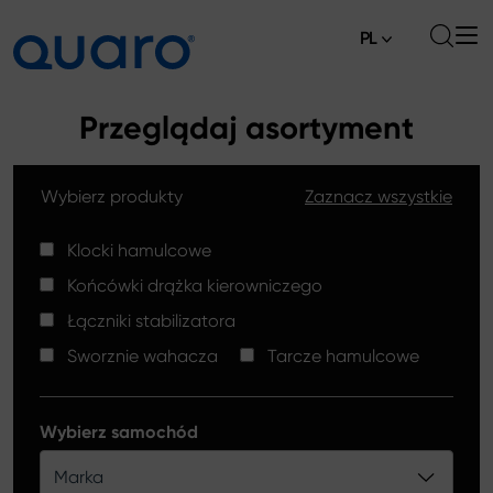
PL
O nas
Przeglądaj asortyment
Oferta
Wybierz produkty
Zaznacz wszystkie
Klocki hamulcowe
Aktualności
Tarcze hamulcowe High Carbon
Klocki hamulcowe
Gdzie kupić
Końcówki drążka kierowniczego
Końcówki drążków kierowniczych
Kontakt
Łączniki stabilizatora
Klocki hamulcowe Silver Ceramic
Sworznie wahacza
Tarcze hamulcowe
Łączniki stabilizatora
Tarcze hamulcowe
Wybierz samochód
Sworznie wahacza
Marka