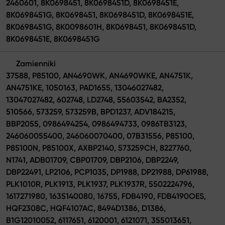
2460601, 8K0698451, 8K0698451D, 8K0698451E,
8K0698451G, 8K0698451, 8K0698451D, 8K0698451E,
8K0698451G, 8K0098601H, 8K0698451, 8K0698451D,
8K0698451E, 8K0698451G
Zamienniki
37588, P85100, AN4690WK, AN4690WKE, AN4751K,
AN4751KE, 1050163, PAD1655, 13046027482,
13047027482, 602748, LD2748, 55603542, BA2352,
510566, 573259, 573259B, BPD1237, ADV184215,
BBP2055, 0986494254, 0986494733, 0986TB3123,
246060055400, 246060070400, 07B31556, P85100,
P85100N, P85100X, AXBP2140, 573259CH, 8227760,
N1741, ADB01709, CBP01709, DBP2106, DBP2249,
DBP22491, LP2106, PCP1035, DP1988, DP21988, DP61988,
PLK1010R, PLK1913, PLK1937, PLK1937R, 5502224796,
1617271980, 1635140080, 16755, FDB4190, FDB4190OES,
HQF2308C, HQF4107AC, 8494D1386, D1386,
B1G12010052, 6117651, 6120001, 6121071, 355013651,