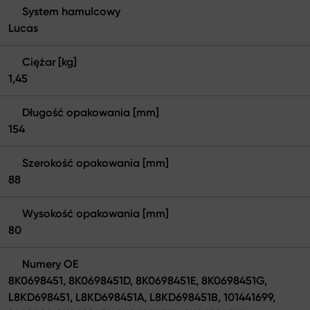
System hamulcowy
Lucas
Ciężar [kg]
1,45
Długość opakowania [mm]
154
Szerokość opakowania [mm]
88
Wysokość opakowania [mm]
80
Numery OE
8K0698451, 8K0698451D, 8K0698451E, 8K0698451G,
L8KD698451, L8KD698451A, L8KD698451B, 101441699,